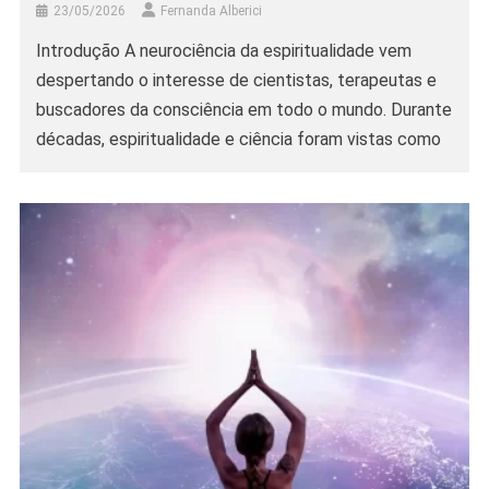
23/05/2026
Fernanda Alberici
Introdução A neurociência da espiritualidade vem
despertando o interesse de cientistas, terapeutas e
buscadores da consciência em todo o mundo. Durante
décadas, espiritualidade e ciência foram vistas como
caminhos opostos, quase incompatíveis. Hoje, porém,
pesquisas modernas revelam algo fascinante: práticas
espirituais podem provocar mudanças reais no
cérebro, nas emoções e até na forma como
percebemos […]