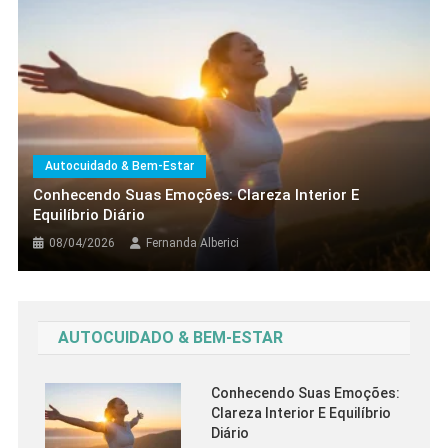
Terapias & Técnicas
O Que É Autoconhecimento? Encontre
Clareza, Essência E Propósito
15/04/2026
Fernanda Alberici
Autocuidado & Bem-Estar
Conhecendo Suas Emoções: Clareza Interior E
Equilíbrio Diário
08/04/2026
Fernanda Alberici
AUTOCUIDADO & BEM-ESTAR
Conhecendo Suas Emoções:
Clareza Interior E Equilíbrio
Diário