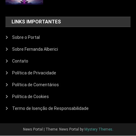
LINKS IMPORTANTES
Sobre o Portal
Sobre Fernanda Alberici
Contato
FemininaMente
Política de Privacidade
O Poder De Ser Você:
Autoconhecimento Na Jornada
Política de Comentários
Feminina
Política de Cookies
19/05/2026
Fernanda Alberici
Termo de Isenção de Responsabilidade
News Portal
|
Theme: News Portal by
Mystery Themes
.