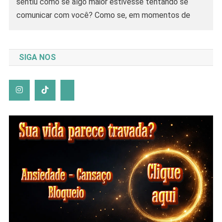
sentiu como se algo maior estivesse tentando se
comunicar com você? Como se, em momentos de
silêncio ou crise, uma voz suave surgisse dentro do
seu coração?Essas são as mensagens canalizadas —
sopros de amor vindos de […]
SIGA NOS