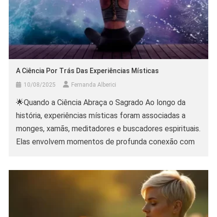
A Ciência Por Trás Das Experiências Místicas
10/08/2025
Fernanda Alberici
🌟Quando a Ciência Abraça o Sagrado Ao longo da
história, experiências místicas foram associadas a
monges, xamãs, meditadores e buscadores espirituais.
Elas envolvem momentos de profunda conexão com
algo maior que o “eu”, trazendo insights, sensações de
unidade, amor incondicional e expansão de
consciência. Por séculos, o tema foi visto como
terreno exclusivo da espiritualidade. […]