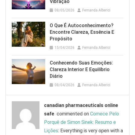
Vibração
08/05/2026
Fernanda Alberici
O Que É Autoconhecimento?
Encontre Clareza, Essência E
Propósito
15/04/2026
Fernanda Alberici
Conhecendo Suas Emoções:
Clareza Interior E Equilíbrio
Diário
08/04/2026
Fernanda Alberici
canadian pharmaceuticals online
safe
commented on
Comece Pelo
Porquê de Simon Sinek: Resumo e
Lições
: Everything is very open with a