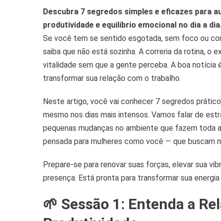
Para
Descubra 7 segredos simples e eficazes para a
Aume
A
produtividade e equilíbrio emocional no dia a dia
Ener
Se você tem se sentido esgotada, sem foco ou com 
No
saiba que não está sozinha. A correria da rotina, 
Trab
vitalidade sem que a gente perceba. A boa notícia
E
transformar sua relação com o trabalho.
Rend
Mais
Neste artigo, você vai conhecer 7 segredos práticos
mesmo nos dias mais intensos. Vamos falar de estrat
pequenas mudanças no ambiente que fazem toda a 
pensada para mulheres como você — que buscam ma
Prepare-se para renovar suas forças, elevar sua vib
presença. Está pronta para transformar sua energia 
🌱 Sessão 1: Entenda a Re