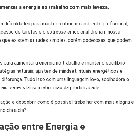
umentar a energia no trabalho com mais leveza,
ntar
.
gia
dificuldades para manter o ritmo no ambiente profissional,
o excesso de tarefas e o estresse emocional drenam nossa
alho
 é que existem atitudes simples, porém poderosas, que podem
er
 para aumentar a energia no trabalho e manter o equilíbrio
égias naturais, ajustes de mindset, rituais energéticos e
diferença. Tudo isso com uma linguagem leve, acolhedora e
is bem-estar sem abrir mão da produtividade.
ração e descobrir como é possível trabalhar com mais alegria e
no dia a dia?
lação entre Energia e