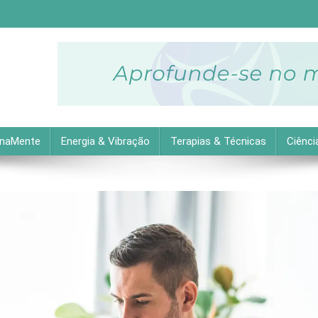
descubra as melhores dicas práticas para uma vida equilibrada 
inaMente
Energia & Vibração
Terapias & Técnicas
Ciênci