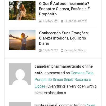
O Que É Autoconhecimento?
Encontre Clareza, Essência E
Propósito
15/04/2026
Fernanda Alberici
Conhecendo Suas Emoções:
Clareza Interior E Equilíbrio
Diário
08/04/2026
Fernanda Alberici
canadian pharmaceuticals online
safe
commented on
Comece Pelo
Porquê de Simon Sinek: Resumo e
Lições
: Everything is very open with a
clear explanation o
professional
commented on
Como