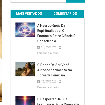
por:
MAIS VISITADOS
COMENTÁRIOS
A Neurociência Da
Espiritualidade: O
Encontro Entre Ciência E
Consciência
23/05/2026
Fernanda Alberici
O Poder De Ser Você:
Autoconhecimento Na
Jornada Feminina
19/05/2026
Fernanda Alberici
O Despertar Da Sua
Frequência: Guia Completo