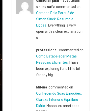
canadian pharmaceuticals
online safe
commented on
Comece Pelo Porquê de
Simon Sinek: Resumo e
Lições
: Everything is very
open with a clear explanation
o
professional
commented on
Como Estabelecer Metas
Pessoais Eficientes
: I have
been exploring for a little bit
for any hig
Milena
commented on
Conhecendo Suas Emoções:
Clareza Interior e Equilíbrio
Diário
: Nossa, eu amei esse