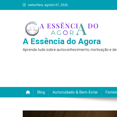
Skip
sexta-feira, agosto 07, 2026
to
content
A Essência do Agora
Aprenda tudo sobre autoconhecimento, motivação e desc
Blog
Autocuidado & Bem-Estar
Femin