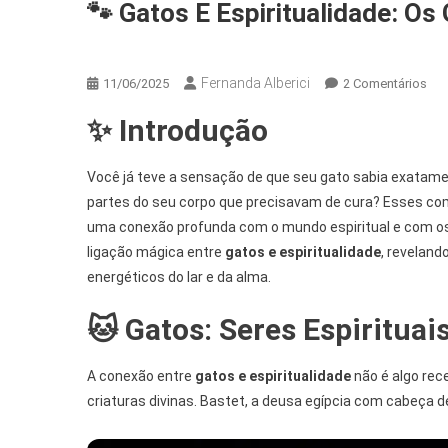
🐾 Gatos E Espiritualidade: Os
Energia & Vibração
Fernanda Alberici
Em
11/06/2025
2 Comentários
🐾
✨ Introdução
Gat
E
Esp
Você já teve a sensação de que seu gato sabia exatame
Os
partes do seu corpo que precisavam de cura? Esses c
Gua
uma conexão profunda com o mundo espiritual e com os 
Da
ligação mágica entre
gatos e espiritualidade
, reveland
Ene
energéticos do lar e da alma.
Da
Cas
🐱 Gatos: Seres Espiritua
A conexão entre
gatos e espiritualidade
não é algo rec
criaturas divinas. Bastet, a deusa egípcia com cabeça de