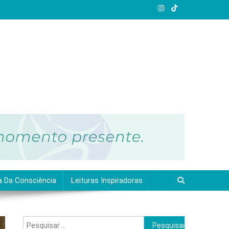
a Da Consciência
Leituras Inspiradoras
Pesquisar