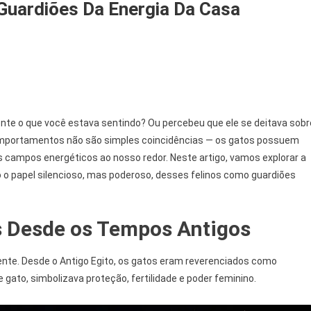
 Guardiões Da Energia Da Casa
os
iritualidade:
nte o que você estava sentindo? Ou percebeu que ele se deitava sobr
omportamentos não são simples coincidências — os gatos possuem
rdiões
campos energéticos ao nosso redor. Neste artigo, vamos explorar a
o o papel silencioso, mas poderoso, desses felinos como guardiões
rgia
a
is Desde os Tempos Antigos
ente. Desde o Antigo Egito, os gatos eram reverenciados como
 gato, simbolizava proteção, fertilidade e poder feminino.