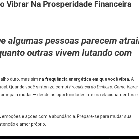
o Vibrar Na Prosperidade Financeira
ue algumas pessoas parecem atrai
uência
nquanto outras vivem lutando com
iro:
o
r
balho duro, mas sim
na frequência energética em que você vibra
. A
peridade
essoal. Quando você sintoniza com
A Frequência do Dinheiro: Como Vibrar
nceira
r começa a mudar — desde as oportunidades até os relacionamentos e
te, emoções e ações com a abundância. Prepare-se para mudar sua
ntenção e amor próprio.