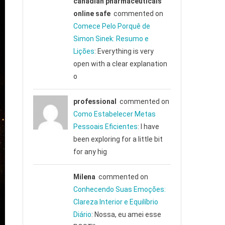
canadian pharmaceuticals
online safe
commented on
Comece Pelo Porquê de
Simon Sinek: Resumo e
Lições
: Everything is very
open with a clear explanation
o
professional
commented on
Como Estabelecer Metas
Pessoais Eficientes
: I have
been exploring for a little bit
for any hig
Milena
commented on
Conhecendo Suas Emoções:
Clareza Interior e Equilíbrio
Diário
: Nossa, eu amei esse