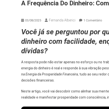
A Frequência Do Dinheiro: Com
Energia & Vibração
Fernanda Alberici
Em
03/08/2025
1 Comentário
A
Você já se perguntou por q
Freq
Do
dinheiro com facilidade, e
Dinhe
Com
dívidas?
Vibra
Na
A resposta pode não estar apenas no esforço ou no tra
Pros
energia do dinheiro é real e responde à sua vibração p
Fina
na Energia da Prosperidade Financeira
, tudo ao seu redo
decisões financeiras.
Neste artigo, você vai descobrir como alinhar sua men
realidade e manifestar prosperidade com consciência, i