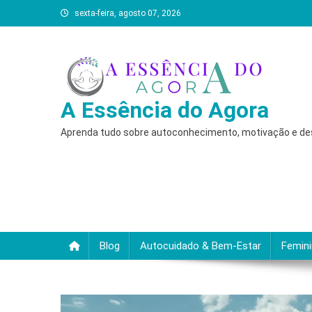
Skip
sexta-feira, agosto 07, 2026
to
content
A Essência do Agora
Aprenda tudo sobre autoconhecimento, motivação e desc
Blog
Autocuidado & Bem-Estar
Femin