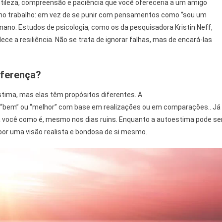
tileza, compreensão e paciência que você ofereceria a um amigo
u no trabalho: em vez de se punir com pensamentos como “sou um
mano. Estudos de psicologia, como os da pesquisadora Kristin Neff,
e a resiliência. Não se trata de ignorar falhas, mas de encará-las
iferença?
ima, mas elas têm propósitos diferentes. A
 “bem” ou “melhor” com base em realizações ou em comparações.. Já
a você como é, mesmo nos dias ruins. Enquanto a autoestima pode se
por uma visão realista e bondosa de si mesmo.