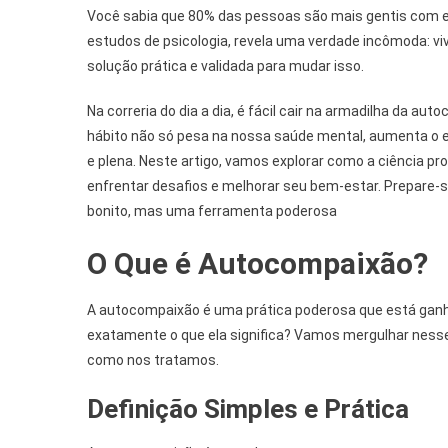
Você sabia que 80% das pessoas são mais gentis com
Viva
estudos de psicologia, revela uma verdade incômoda: v
Com
solução prática e validada para mudar isso.
Mais
Leve
Na correria do dia a dia, é fácil cair na armadilha da au
E
Forç
hábito não só pesa na nossa saúde mental, aumenta o 
e plena. Neste artigo, vamos explorar como a ciência p
enfrentar desafios e melhorar seu bem-estar. Prepare-
bonito, mas uma ferramenta poderosa
O Que é Autocompaixão?
A autocompaixão é uma prática poderosa que está gan
exatamente o que ela significa? Vamos mergulhar nesse 
como nos tratamos.
Definição Simples e Prática