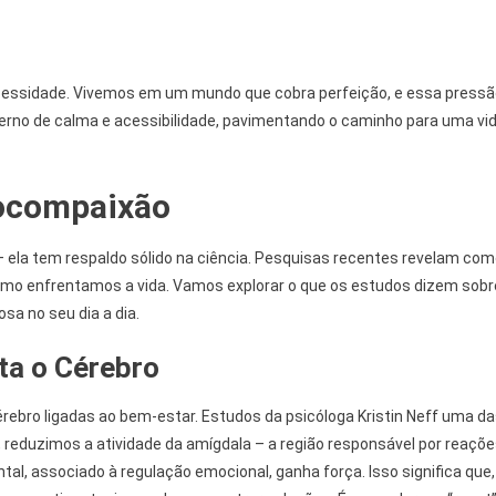
essidade. Vivemos em um mundo que cobra perfeição, e essa pressã
nterno de calma e acessibilidade, pavimentando o caminho para uma vi
tocompaixão
 ela tem respaldo sólido na ciência. Pesquisas recentes revelam co
como enfrentamos a vida. Vamos explorar o que os estudos dizem sobr
sa no seu dia a dia.
a o Cérebro
rebro ligadas ao bem-estar. Estudos da psicóloga Kristin Neff uma d
, reduzimos a atividade da amígdala – a região responsável por reaçõ
al, associado à regulação emocional, ganha força. Isso significa que,