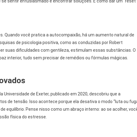
e se sentir entusiasmado e encontrar soluções. É como dar um “reset
es. Quando você pratica a autocompaixão, há um aumento natural de
esquisas de psicologia positiva, como as conduzidas por Robert
 suas dificuldades com gentileza, estimulam essas substâncias. O
z interior, tudo sem precisar de remédios ou fórmulas mágicas.
rovados
Universidade de Exeter, publicado em 2020, descobriu que a
s de tensão. Isso acontece porque ela desativa o modo “luta ou fug
e equilíbrio. Pense nisso como um abraço interno: ao se acolher, voc
essão física do estresse.