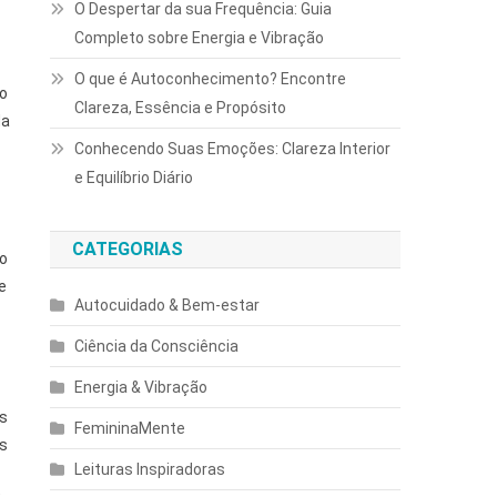
O Despertar da sua Frequência: Guia
Completo sobre Energia e Vibração
O que é Autoconhecimento? Encontre
o
Clareza, Essência e Propósito
da
Conhecendo Suas Emoções: Clareza Interior
e Equilíbrio Diário
CATEGORIAS
mo
e
Autocuidado & Bem-estar
Ciência da Consciência
Energia & Vibração
as
FemininaMente
es
Leituras Inspiradoras