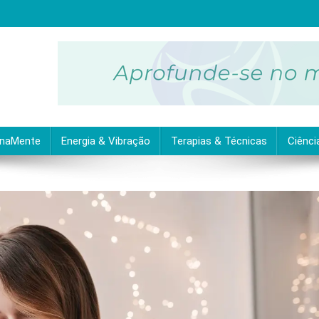
ubra as melhores dicas práticas para uma vida equilibrada e plena.
inaMente
Energia & Vibração
Terapias & Técnicas
Ciênci