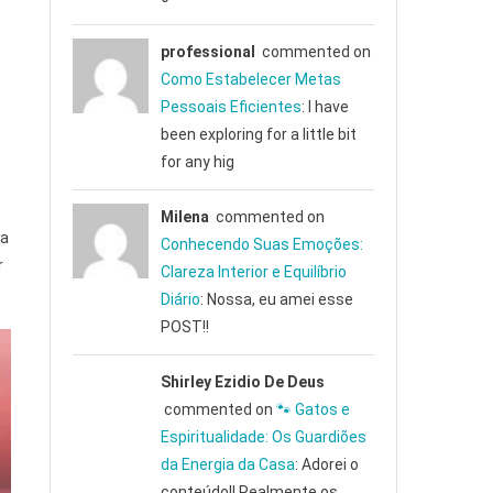
professional
commented on
Como Estabelecer Metas
Pessoais Eficientes
: I have
been exploring for a little bit
for any hig
Milena
commented on
 a
Conhecendo Suas Emoções:
r
Clareza Interior e Equilíbrio
Diário
: Nossa, eu amei esse
POST!!
Shirley Ezidio De Deus
commented on
🐾 Gatos e
Espiritualidade: Os Guardiões
da Energia da Casa
: Adorei o
conteúdo!! Realmente os