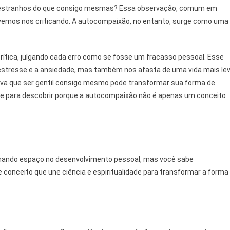
 estranhos do que consigo mesmas? Essa observação, comum em
ivemos nos criticando. A autocompaixão, no entanto, surge como uma
za
tocrítica, julgando cada erro como se fosse um fracasso pessoal. Esse
a
estresse e a ansiedade, mas também nos afasta de uma vida mais le
rova que ser gentil consigo mesmo pode transformar sua forma de
se para descobrir porque a autocompaixão não é apenas um conceito
hando espaço no desenvolvimento pessoal, mas você sabe
conceito que une ciência e espiritualidade para transformar a forma