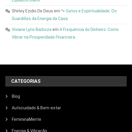
Equilíbrio Diário
Shirley Ezidio De Deus
em
🐾 Gatos e Espiritualidade: Os
Guardiões da Energia da Casa
Viviane Lyrio Barboza
em
A Frequência do Dinheiro: Como
Vibrar na Prosperidade Financeira
CATEGORIAS
Blog
Autocuidado & Bem-estar
FemininaMente
Energia & Vibração