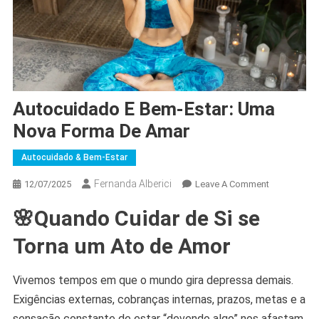
Autocuidado E Bem-Estar: Uma
Nova Forma De Amar
Autocuidado & Bem-Estar
Fernanda Alberici
On
12/07/2025
Leave A Comment
Autocuidad
🌸Quando Cuidar de Si se
E
Bem-
Torna um Ato de Amor
Estar:
Uma
Vivemos tempos em que o mundo gira depressa demais.
Nova
Exigências externas, cobranças internas, prazos, metas e a
Forma
De
sensação constante de estar “devendo algo” nos afastam