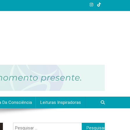
a Da Consciência
Leituras Inspiradoras
Pesquisar