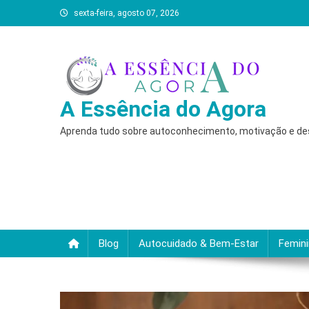
Skip
sexta-feira, agosto 07, 2026
to
content
A Essência do Agora
Aprenda tudo sobre autoconhecimento, motivação e desc
Blog
Autocuidado & Bem-Estar
Femin