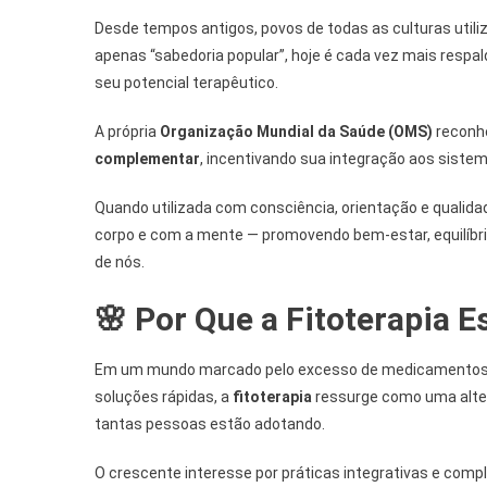
Desde tempos antigos, povos de todas as culturas utili
apenas “sabedoria popular”, hoje é cada vez mais respal
seu potencial terapêutico.
A própria
Organização Mundial da Saúde (OMS)
reconhe
complementar
, incentivando sua integração aos siste
Quando utilizada com consciência, orientação e qualida
corpo e com a mente — promovendo bem-estar, equilíbri
de nós.
🌸 Por Que a Fitoterapia 
Em um mundo marcado pelo excesso de medicamentos sin
soluções rápidas, a
fitoterapia
ressurge como uma altern
tantas pessoas estão adotando.
O crescente interesse por práticas integrativas e com