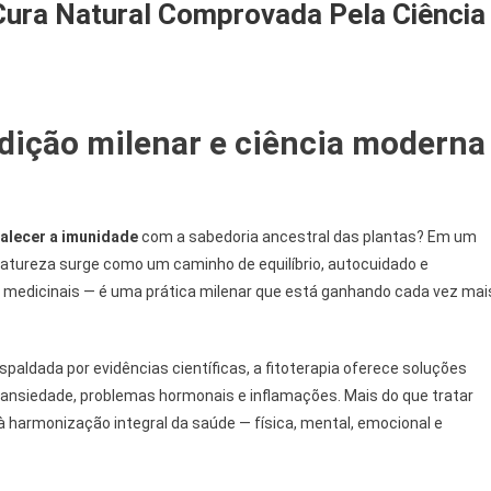
Cura Natural Comprovada Pela Ciência
On
Fitoterapia
adição milenar e ciência moderna
Guia
Completo
Da
Cura
talecer a imunidade
com a sabedoria ancestral das plantas? Em um
Natural
 natureza surge como um caminho de equilíbrio, autocuidado e
Comprovada
s medicinais — é uma prática milenar que está ganhando cada vez mai
Pela
Ciência
spaldada por evidências científicas, a fitoterapia oferece soluções
 ansiedade, problemas hormonais e inflamações. Mais do que tratar
à harmonização integral da saúde — física, mental, emocional e