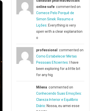
canadian pharmaceuticals
online safe
commented on
Comece Pelo Porquê de
Simon Sinek: Resumo e
Lições
: Everything is very
open with a clear explanation
o
professional
commented on
Como Estabelecer Metas
Pessoais Eficientes
: I have
been exploring for a little bit
for any hig
Milena
commented on
Conhecendo Suas Emoções:
Clareza Interior e Equilíbrio
Diário
: Nossa, eu amei esse