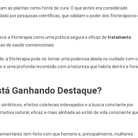
zam as plantas como fonte de cura. O que antes era considerado
dado por pesquisas científicas, que validam o poder dos fitoterápicos 
ce a fitoterapia como uma prática segura e eficaz de
tratamento
mas de saúde convencionais.
de, a fitoterapia pode se tornar uma poderosa aliada no cuidado com o
o e uma profunda reconexão com a natureza que habita dentro e fora
Está Ganhando Destaque?
téticos, efeitos colaterais indesejados e a busca constante por
ativa natural, eficaz e mais alinhada ao estilo de vida consciente qu
plementares tem feito com que homens e, principalmente, mulheres