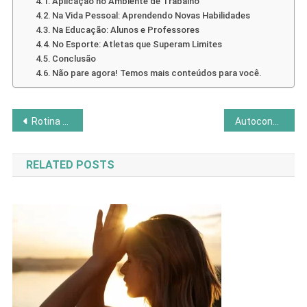
Aplicação no Ambiente de Trabalho
Na Vida Pessoal: Aprendendo Novas Habilidades
Na Educação: Alunos e Professores
No Esporte: Atletas que Superam Limites
Conclusão
Não pare agora! Temos mais conteúdos para você.
Navegação
Rotina matinal: hábitos simples para ter mais energia no dia
Autoconhecimento Financeiro: Como Entender Sua Relação com o Dinheiro
de
RELATED POSTS
Post