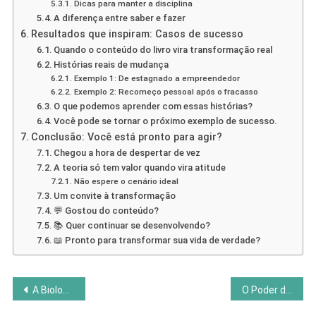
Dicas para manter a disciplina
A diferença entre saber e fazer
Resultados que inspiram: Casos de sucesso
Quando o conteúdo do livro vira transformação real
Histórias reais de mudança
Exemplo 1: De estagnado a empreendedor
Exemplo 2: Recomeço pessoal após o fracasso
O que podemos aprender com essas histórias?
Você pode se tornar o próximo exemplo de sucesso.
Conclusão: Você está pronto para agir?
Chegou a hora de despertar de vez
A teoria só tem valor quando vira atitude
Não espere o cenário ideal
Um convite à transformação
💬 Gostou do conteúdo?
📚 Quer continuar se desenvolvendo?
📖 Pronto para transformar sua vida de verdade?
Navegação
A Biologia da Crença: Transforme sua vida com a mente
O Poder do Hábito: Entenda o Ciclo das Rotinas