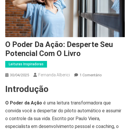
O Poder Da Ação: Desperte Seu
Potencial Com O Livro
Leituras Inspiradoras
Fernanda Alberici
Em
30/04/2025
1 Comentário
O
Introdução
Poder
Da
Ação:
O Poder da Ação
é uma leitura transformadora que
Desperte
convida você a despertar do piloto automático e assumir
Seu
o controle da sua vida. Escrito por Paulo Vieira,
Potencial
especialista em desenvolvimento pessoal e coaching, o
Com