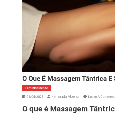
O Que É Massagem Tântrica E 
FemininaMente
Fernanda Alberici
04/05/2025
Leave A Comment
O que é Massagem Tântric