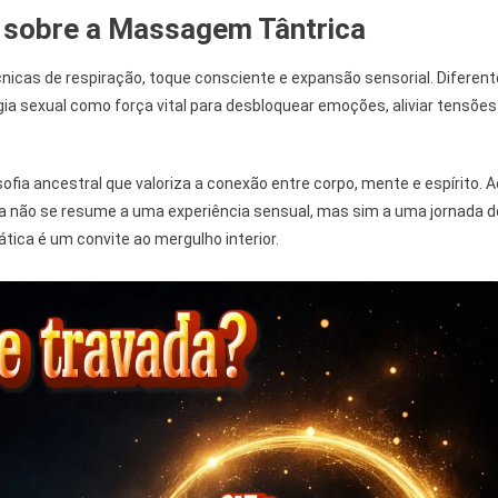
 sobre a Massagem Tântrica
Massagem
Tântrica
E
icas de respiração, toque consciente e expansão sensorial. Diferent
Seus
a sexual como força vital para desbloquear emoções, aliviar tensões
Benefícios
ofia ancestral que valoriza a conexão entre corpo, mente e espírito. A
a não se resume a uma experiência sensual, mas sim a uma jornada d
tica é um convite ao mergulho interior.