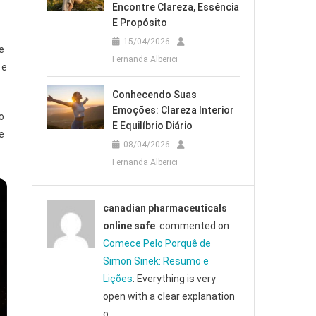
Encontre Clareza, Essência
E Propósito
15/04/2026
e
Fernanda Alberici
 e
Conhecendo Suas
Emoções: Clareza Interior
o
E Equilíbrio Diário
e
08/04/2026
Fernanda Alberici
canadian pharmaceuticals
online safe
commented on
Comece Pelo Porquê de
Simon Sinek: Resumo e
Lições
: Everything is very
open with a clear explanation
o