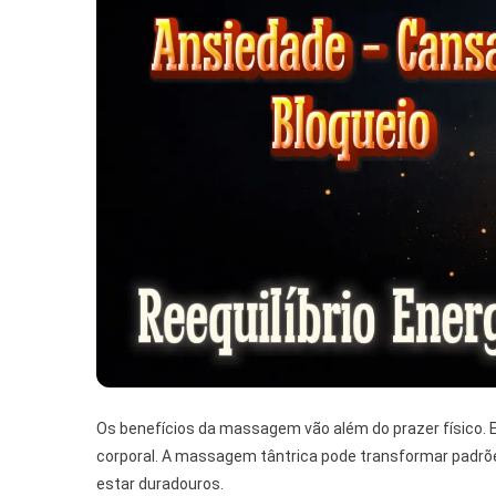
Os benefícios da massagem vão além do prazer físico. E
corporal. A massagem tântrica pode transformar padrões
estar duradouros.