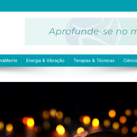
ubra as melhores dicas práticas para uma vida equilibrada e plena.
inaMente
Energia & Vibração
Terapias & Técnicas
Ciênci