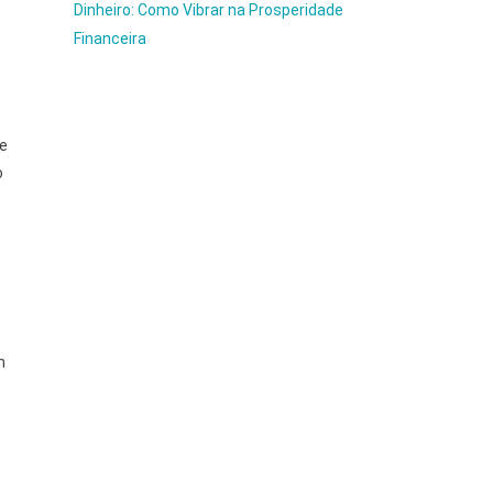
Dinheiro: Como Vibrar na Prosperidade
Financeira
 e
o
m