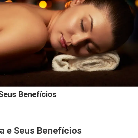
Seus Benefícios
On
O
a e Seus Benefícios
Que
É