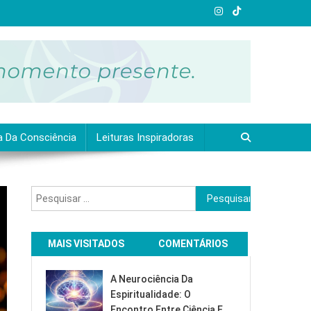
a Da Consciência
Leituras Inspiradoras
Pesquisar
por:
MAIS VISITADOS
COMENTÁRIOS
A Neurociência Da
Espiritualidade: O
Encontro Entre Ciência E