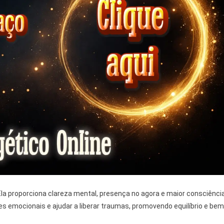
la proporciona clareza mental, presença no agora e maior consciênci
 emocionais e ajudar a liberar traumas, promovendo equilíbrio e bem