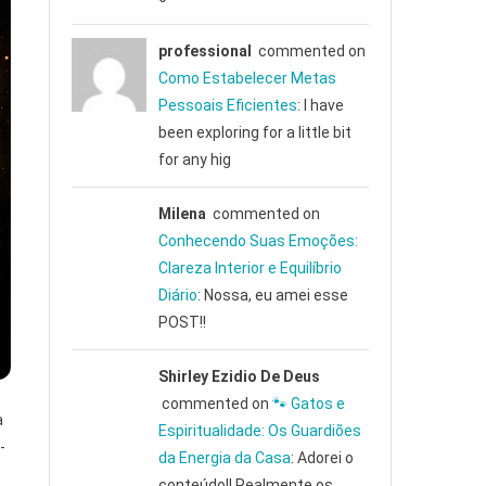
professional
commented on
Como Estabelecer Metas
Pessoais Eficientes
: I have
been exploring for a little bit
for any hig
Milena
commented on
Conhecendo Suas Emoções:
Clareza Interior e Equilíbrio
Diário
: Nossa, eu amei esse
POST!!
Shirley Ezidio De Deus
commented on
🐾 Gatos e
a
Espiritualidade: Os Guardiões
-
da Energia da Casa
: Adorei o
conteúdo!! Realmente os