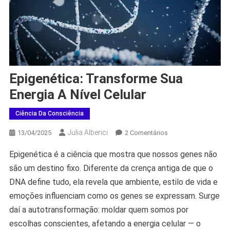
Epigenética: Transforme Sua
Energia A Nível Celular
Ciência Da Consciência
Julia Alberici
Em
13/04/2025
2 Comentários
Epigenética:
Epigenética é a ciência que mostra que nossos genes não
Transforme
são um destino fixo. Diferente da crença antiga de que o
Sua
Energia
DNA define tudo, ela revela que ambiente, estilo de vida e
A
emoções influenciam como os genes se expressam. Surge
Nível
daí a autotransformação: moldar quem somos por
Celular
escolhas conscientes, afetando a energia celular — o