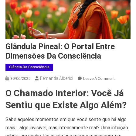
Glândula Pineal: O Portal Entre
Dimensões Da Consciência
Ciência Da Consciência
Fernanda Alberici
On
30/06/2025
Leave A Comment
Glândula
O Chamado Interior: Você Já
Pineal:
O
Sentiu que Existe Algo Além?
Portal
Entre
Sabe aqueles momentos em que você sente que há algo
Dimensões
mais… algo invisível, mas intensamente real? Uma intuição
Da
Consciência
súbita, um sonho tão vívido que parece mensagem, um