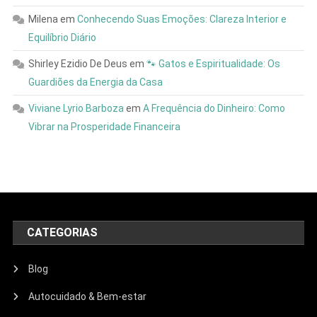
Milena
em
Conhecendo Suas Emoções: Clareza Interior e
Equilíbrio Diário
Shirley Ezidio De Deus
em
🐾 Gatos e Espiritualidade: Os
Guardiões da Energia da Casa
Viviane Lyrio Barboza
em
A Frequência do Dinheiro: Como
Vibrar na Prosperidade Financeira
CATEGORIAS
Blog
Autocuidado & Bem-estar