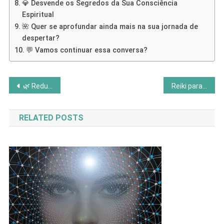
💎 Desvende os Segredos da Sua Consciência
Espiritual
🌺 Quer se aprofundar ainda mais na sua jornada de
despertar?
💬 Vamos continuar essa conversa?
Navegação
🌿 Redução de Estresse: Métodos Comprovados pela Ciência
Reiki para Limpar Energia da Casa: Transforme Seu Espaço
de
RELATED POSTS
Post