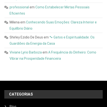
professional
em
Como Estabelecer Metas Pessoais
Eficientes
Milena
em
Conhecendo Suas Emoções: Clareza Interior e
Equilíbrio Diário
Shirley Ezidio De Deus
em
🐾 Gatos e Espiritualidade: Os
Guardiões da Energia da Casa
Viviane Lyrio Barboza
em
A Frequência do Dinheiro: Como
Vibrar na Prosperidade Financeira
CATEGORIAS
Blog