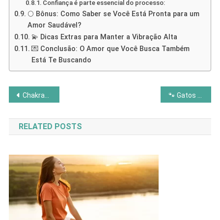
Confiança é parte essencial do processo:
🌕 Bônus: Como Saber se Você Está Pronta para um
Amor Saudável?
💫 Dicas Extras para Manter a Vibração Alta
💌 Conclusão: O Amor que Você Busca Também
Está Te Buscando
Navegação
Chakras e Saúde: O Que Seu Corpo Está Tentando Dizer?
🐾 Gatos e Espiritualidade: Os Guardiões da Energia da Casa
de
RELATED POSTS
Post