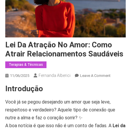
Lei Da Atração No Amor: Como
Atrair Relacionamentos Saudáveis
Terapias & Técnicas
Fernanda Alberici
On
11/06/2025
Leave A Comment
Lei
Introdução
Da
Atração
Você já se pegou desejando um amor que seja leve,
No
Amor:
respeitoso e verdadeiro? Aquele tipo de conexão que
Como
nutre a alma e faz o coração sorrir? ✨
Atrair
A boa notícia é que isso não é um conto de fadas. A
Lei da
Relacionam