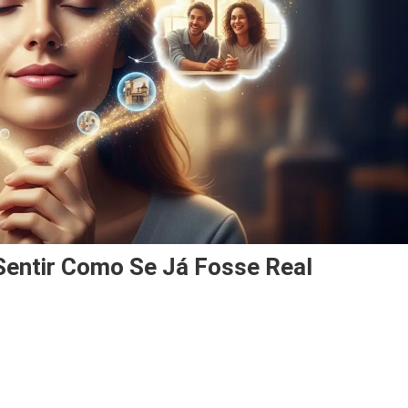
Sentir Como Se Já Fosse Real
On
Lei
Da
Suposição: