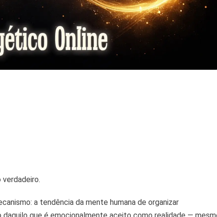
 verdadeiro.
anismo: a tendência da mente humana de organizar
 daquilo que é emocionalmente aceito como realidade — mesm