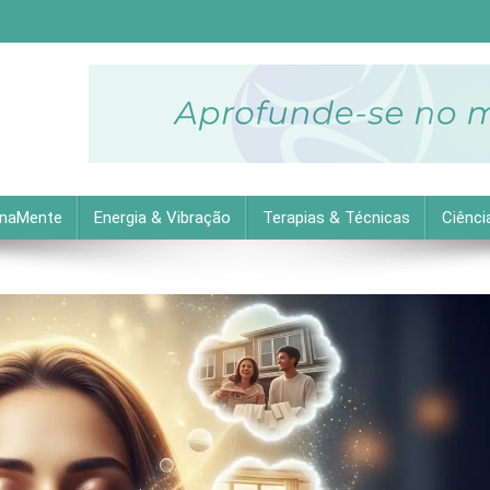
descubra as melhores dicas práticas para uma vida equilibrada 
inaMente
Energia & Vibração
Terapias & Técnicas
Ciênci