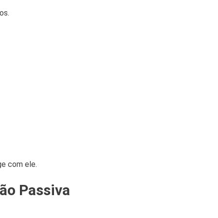
os.
ge com ele.
ão Passiva