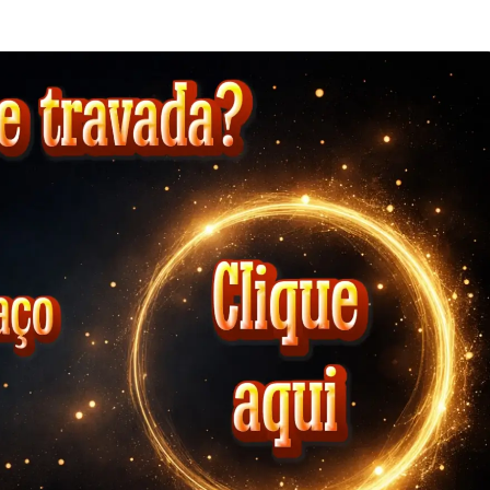
O
Poder
De
Sentir
Como
Se
Já
Fosse
Real