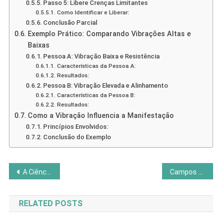
Passo 5: Libere Crenças Limitantes
Como Identificar e Liberar:
Conclusão Parcial
Exemplo Prático: Comparando Vibrações Altas e
Baixas
Pessoa A: Vibração Baixa e Resistência
Características da Pessoa A:
Resultados:
Pessoa B: Vibração Elevada e Alinhamento
Características da Pessoa B:
Resultados:
Como a Vibração Influencia a Manifestação
Princípios Envolvidos:
Conclusão do Exemplo
Navegação
A Ciência da Curiosidade: Como Aprender Mais e Melhor
Campos Energéticos Humanos: Ciência, Aura e Bioeletricidade
de
RELATED POSTS
Post