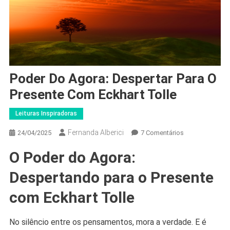
Poder Do Agora: Despertar Para O
Presente Com Eckhart Tolle
Leituras Inspiradoras
Fernanda Alberici
Em
24/04/2025
7 Comentários
Poder
O Poder do Agora:
Do
Agora:
Despertando para o Presente
Despertar
Para
com Eckhart Tolle
O
Presente
No silêncio entre os pensamentos, mora a verdade. E é
Com