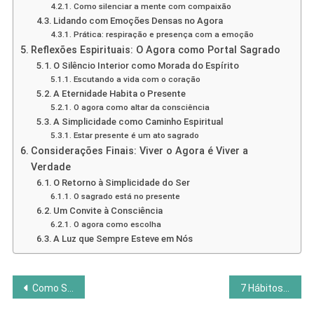
Como silenciar a mente com compaixão
Lidando com Emoções Densas no Agora
Prática: respiração e presença com a emoção
Reflexões Espirituais: O Agora como Portal Sagrado
O Silêncio Interior como Morada do Espírito
Escutando a vida com o coração
A Eternidade Habita o Presente
O agora como altar da consciência
A Simplicidade como Caminho Espiritual
Estar presente é um ato sagrado
Considerações Finais: Viver o Agora é Viver a
Verdade
O Retorno à Simplicidade do Ser
O sagrado está no presente
Um Convite à Consciência
O agora como escolha
A Luz que Sempre Esteve em Nós
Navegação
Como Se Tornar Sobrenatural e Manifestar Milagres
7 Hábitos das Pessoas Altamente Eficazes na Alma