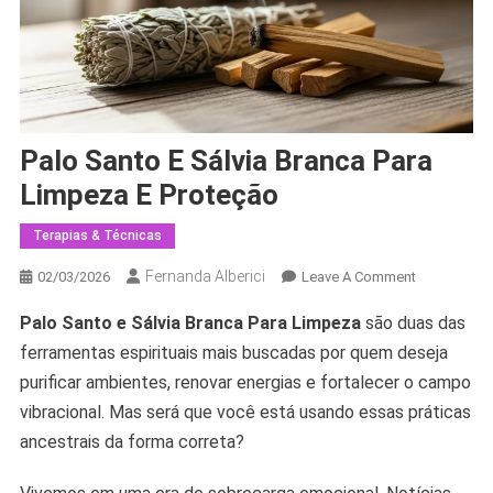
Palo Santo E Sálvia Branca Para
Limpeza E Proteção
Terapias & Técnicas
Fernanda Alberici
On
02/03/2026
Leave A Comment
Palo
Palo Santo e Sálvia Branca Para Limpeza
são duas das
Santo
ferramentas espirituais mais buscadas por quem deseja
E
Sálvia
purificar ambientes, renovar energias e fortalecer o campo
Branca
vibracional. Mas será que você está usando essas práticas
Para
ancestrais da forma correta?
Limpeza
E