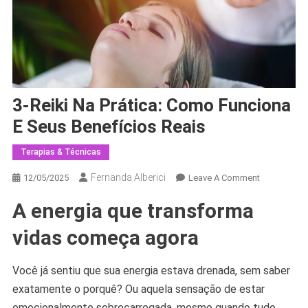
3-Reiki Na Prática: Como Funciona
E Seus Benefícios Reais
Terapias & Técnicas
Fernanda Alberici
On
12/05/2025
Leave A Comment
3-
A energia que transforma
Reiki
Na
vidas começa agora
Prática:
Como
Você já sentiu que sua energia estava drenada, sem saber
Funciona
exatamente o porquê? Ou aquela sensação de estar
E
Seus
emocionalmente sobrecarregada, mesmo quando tudo