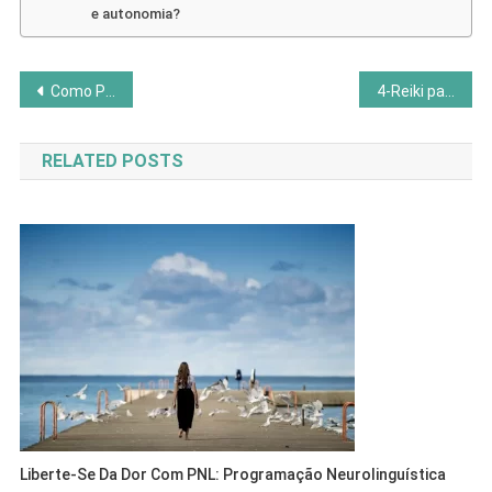
e autonomia?
Navegação
Como Praticar o Amor-próprio Sem Culpas ou Autoexigência
4-Reiki para Ansiedade e Emoções Intensas
de
RELATED POSTS
Post
Liberte-Se Da Dor Com PNL: Programação Neurolinguística