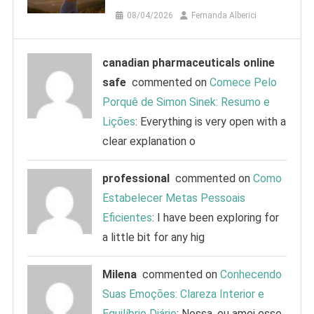
08/04/2026
Fernanda Alberici
canadian pharmaceuticals online
safe
commented on
Comece Pelo
Porquê de Simon Sinek: Resumo e
Lições
: Everything is very open with a
clear explanation o
professional
commented on
Como
Estabelecer Metas Pessoais
Eficientes
: I have been exploring for
a little bit for any hig
Milena
commented on
Conhecendo
Suas Emoções: Clareza Interior e
Equilíbrio Diário
: Nossa, eu amei esse