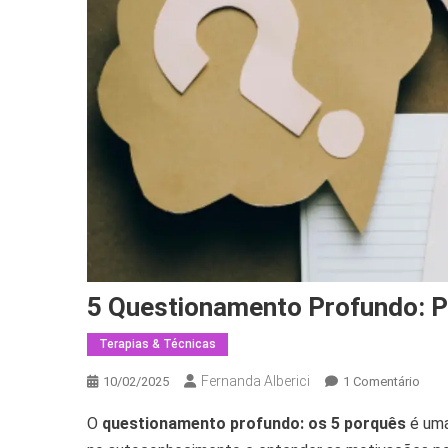
5 Questionamento Profundo: P
Terapias & Técnicas
Fernanda Alberici
Em
10/02/2025
1 Comentário
5
O
questionamento profundo: os 5 porquês
é uma
Ques