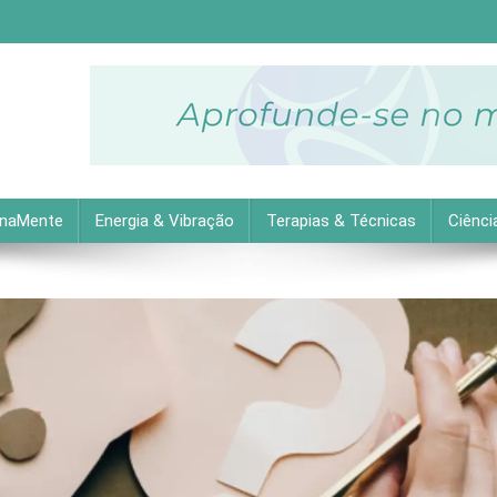
descubra as melhores dicas práticas para uma vida equilibrada 
inaMente
Energia & Vibração
Terapias & Técnicas
Ciênci