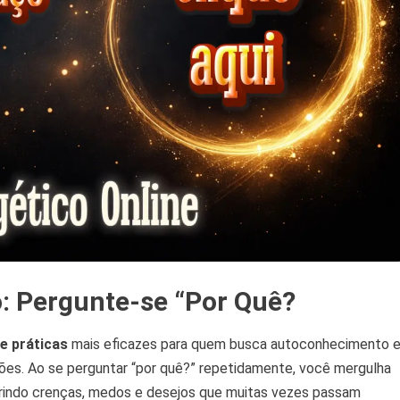
: Pergunte-se “Por Quê?
e práticas
mais eficazes para quem busca autoconhecimento 
ões. Ao se perguntar “por quê?” repetidamente, você mergulha
indo crenças, medos e desejos que muitas vezes passam