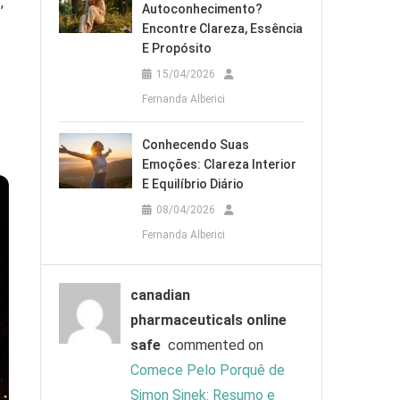
,
Autoconhecimento?
Encontre Clareza, Essência
E Propósito
15/04/2026
Fernanda Alberici
Conhecendo Suas
Emoções: Clareza Interior
E Equilíbrio Diário
08/04/2026
Fernanda Alberici
canadian
pharmaceuticals online
safe
commented on
Comece Pelo Porquê de
Simon Sinek: Resumo e