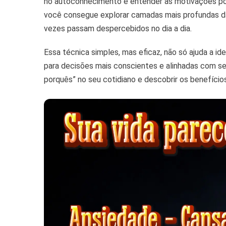
no autoconhecimento e entender as motivações por
Prof
Perg
você consegue explorar camadas mais profundas d
Se
vezes passam despercebidos no dia a dia.
“Por
Quê
Essa técnica simples, mas eficaz, não só ajuda a 
para decisões mais conscientes e alinhadas com seu
porquês” no seu cotidiano e descobrir os benefícios