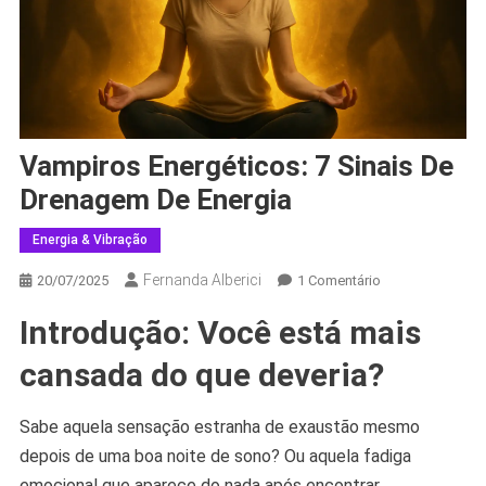
Vampiros Energéticos: 7 Sinais De
Drenagem De Energia
Energia & Vibração
Fernanda Alberici
Em
20/07/2025
1 Comentário
Vampiros
Introdução: Você está mais
Energéticos:
7
cansada do que deveria?
Sinais
De
Sabe aquela sensação estranha de exaustão mesmo
Drenagem
depois de uma boa noite de sono? Ou aquela fadiga
De
Energia
emocional que aparece do nada após encontrar