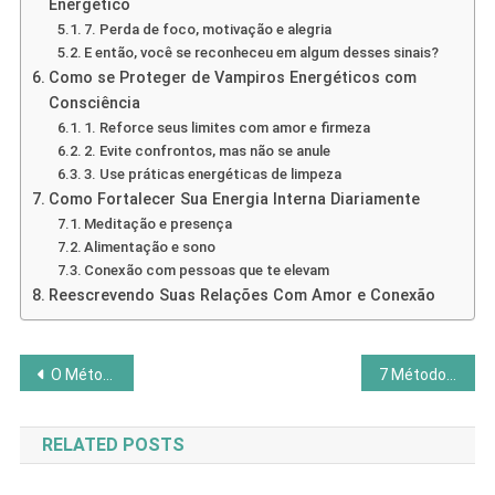
Energético
7. Perda de foco, motivação e alegria
E então, você se reconheceu em algum desses sinais?
Como se Proteger de Vampiros Energéticos com
Consciência
1. Reforce seus limites com amor e firmeza
2. Evite confrontos, mas não se anule
3. Use práticas energéticas de limpeza
Como Fortalecer Sua Energia Interna Diariamente
Meditação e presença
Alimentação e sono
Conexão com pessoas que te elevam
Reescrevendo Suas Relações Com Amor e Conexão
Navegação
O Método Japonês de 5 Minutos Elimina o Estresse
7 Métodos de Cura para Equilíbrio Integral: Viva com Plenitude
de
RELATED POSTS
Post