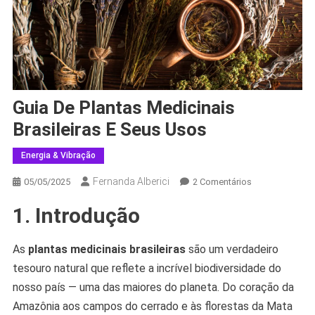
Guia De Plantas Medicinais
Brasileiras E Seus Usos
Energia & Vibração
Fernanda Alberici
Em
05/05/2025
2 Comentários
Guia
1. Introdução
De
Plantas
Medicinais
As
plantas medicinais brasileiras
são um verdadeiro
Brasileiras
tesouro natural que reflete a incrível biodiversidade do
E
nosso país — uma das maiores do planeta. Do coração da
Seus
Amazônia aos campos do cerrado e às florestas da Mata
Usos