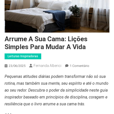
Arrume A Sua Cama: Lições
Simples Para Mudar A Vida
Leituras Inspiradoras
Fernanda Alberici
Em
23/06/2025
1 Comentário
Arrume
Pequenas atitudes diárias podem transformar não só sua
A
rotina, mas também sua mente, seu espírito e até o mundo
Sua
Cama:
ao seu redor. Descubra o poder da simplicidade neste guia
Lições
inspirador baseado em princípios de disciplina, coragem e
Simples
resiliência
que o livro arrume a sua cama trás
.
Para
Mudar