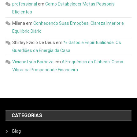
professional
em
Como Estabelecer Metas Pessoais
Eficientes
Milena
em
Conhecendo Suas Emoções: Clareza Interior e
Equilíbrio Diário
Shirley Ezidio De Deus
em
🐾 Gatos e Espiritualidade: Os
Guardiões da Energia da Casa
Viviane Lyrio Barboza
em
A Frequência do Dinheiro: Como
Vibrar na Prosperidade Financeira
CATEGORIAS
Blog