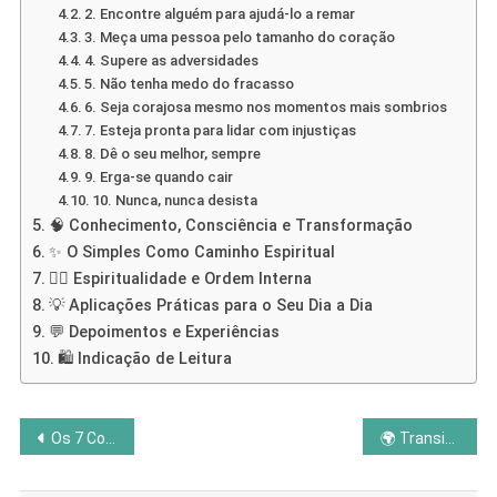
2. Encontre alguém para ajudá-lo a remar
3. Meça uma pessoa pelo tamanho do coração
4. Supere as adversidades
5. Não tenha medo do fracasso
6. Seja corajosa mesmo nos momentos mais sombrios
7. Esteja pronta para lidar com injustiças
8. Dê o seu melhor, sempre
9. Erga-se quando cair
10. Nunca, nunca desista
🧠 Conhecimento, Consciência e Transformação
✨ O Simples Como Caminho Espiritual
🧘‍♀️ Espiritualidade e Ordem Interna
💡 Aplicações Práticas para o Seu Dia a Dia
💬 Depoimentos e Experiências
🛍️ Indicação de Leitura
Navegação
Os 7 Corpos Humanos: Explorar Física e Espiritualidade
🌍 Transição Planetária: Nova Era da Espiritualidade
de