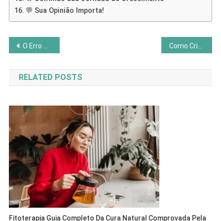
💬 Sua Opinião Importa!
Navegação
O Erro Nº 1 ao Tentar Manifestar Prosperidade
Como Criar Limites Saudáveis (Sem Se Sentir Culpado)
de
RELATED POSTS
Post
Fitoterapia Guia Completo Da Cura Natural Comprovada Pela