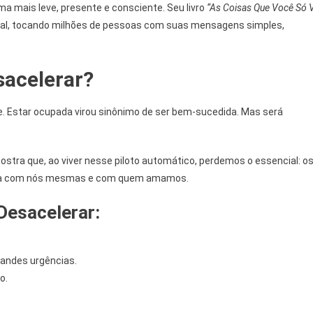
ma mais leve, presente e consciente. Seu livro
“As Coisas Que Você Só 
onal, tocando milhões de pessoas com suas mensagens simples,
sacelerar?
e. Estar ocupada virou sinônimo de ser bem-sucedida. Mas será
stra que, ao viver nesse piloto automático, perdemos o essencial: o
ira com nós mesmas e com quem amamos.
Desacelerar:
andes urgências.
o.