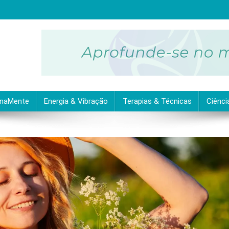
ubra as melhores dicas práticas para uma vida equilibrada e plena.
inaMente
Energia & Vibração
Terapias & Técnicas
Ciênci