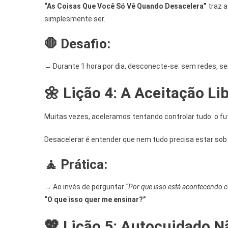
“As Coisas Que Você Só Vê Quando Desacelera”
traz a
simplesmente ser.
🛑
Desafio:
→ Durante 1 hora por dia, desconecte-se: sem redes, se
🌼
Lição 4: A Aceitação Li
Muitas vezes, aceleramos tentando controlar tudo: o fu
Desacelerar é entender que nem tudo precisa estar sob c
🧘
Prática:
→ Ao invés de perguntar
“Por que isso está acontecendo 
“O que isso quer me ensinar?”
💖
Lição 5: Autocuidado N