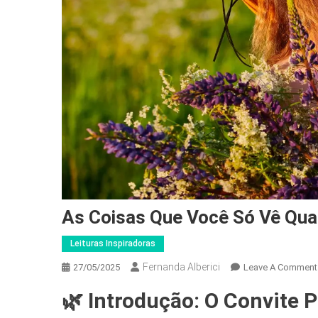
As Coisas Que Você Só Vê Qua
Leituras Inspiradoras
Fernanda Alberici
27/05/2025
Leave A Comment
🌿
Introdução: O Convite 