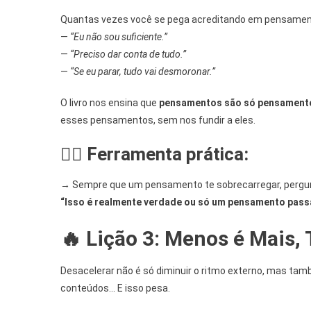
Quantas vezes você se pega acreditando em pensame
—
“Eu não sou suficiente.”
—
“Preciso dar conta de tudo.”
—
“Se eu parar, tudo vai desmoronar.”
O livro nos ensina que
pensamentos são só pensamento
esses pensamentos, sem nos fundir a eles.
🧘‍♀️
Ferramenta prática:
→ Sempre que um pensamento te sobrecarregar, pergu
“Isso é realmente verdade ou só um pensamento pass
🔥
Lição 3: Menos é Mais
Desacelerar não é só diminuir o ritmo externo, mas ta
conteúdos… E isso pesa.