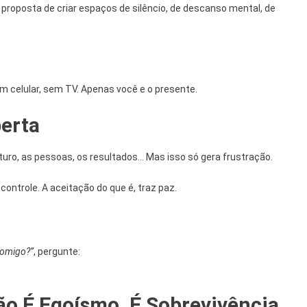
 proposta de criar espaços de silêncio, de descanso mental, de
m celular, sem TV. Apenas você e o presente.
berta
turo, as pessoas, os resultados… Mas isso só gera frustração.
ontrole. A aceitação do que é, traz paz.
comigo?”
, pergunte:
ão É Egoísmo, É Sobrevivência