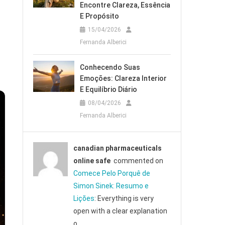
Encontre Clareza, Essência
E Propósito
15/04/2026
Fernanda Alberici
Conhecendo Suas
Emoções: Clareza Interior
E Equilíbrio Diário
08/04/2026
Fernanda Alberici
canadian pharmaceuticals
online safe
commented on
Comece Pelo Porquê de
Simon Sinek: Resumo e
Lições
: Everything is very
open with a clear explanation
o