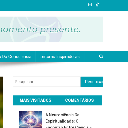
a Da Consciência
Leituras Inspiradoras
Pesquisar
por:
MAIS VISITADOS
COMENTÁRIOS
A Neurociência Da
Espiritualidade: O
Encontro Entre Ciência E