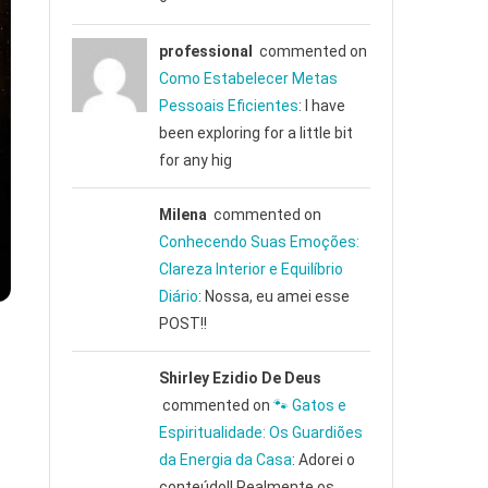
professional
commented on
Como Estabelecer Metas
Pessoais Eficientes
: I have
been exploring for a little bit
for any hig
Milena
commented on
Conhecendo Suas Emoções:
Clareza Interior e Equilíbrio
Diário
: Nossa, eu amei esse
POST!!
Shirley Ezidio De Deus
commented on
🐾 Gatos e
Espiritualidade: Os Guardiões
da Energia da Casa
: Adorei o
conteúdo!! Realmente os