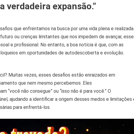
Superar
a verdadeira expansão.”
Medos
E
Limitações
afios que enfrentamos na busca por uma vida plena e realizada
o futuro ou crenças limitantes que nos impedem de avançar, esse
al e profissional. No entanto, a boa notícia é que, com as
 bloqueios em oportunidades de autodescoberta e evolução.
ícil? Muitas vezes, esses desafios estão enraizados em
ensamento que nem mesmo percebemos .Eles
am “você não consegue” ou “isso não é para você.” O
el, ajudando a identificar a origem desses medos e limitações 
árias para enfrentá-los.