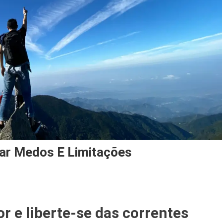
ar Medos E Limitações
On
Autoconhecimento
or e liberte-se das correntes
Para