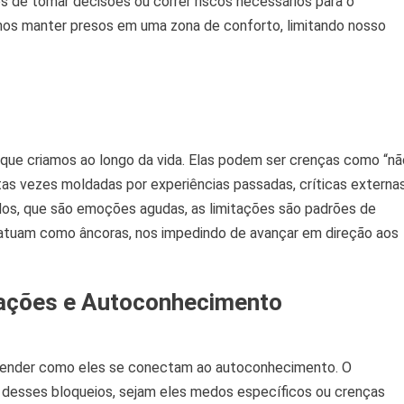
os de tomar decisões ou correr riscos necessários para o
nos manter presos em uma zona de conforto, limitando nosso
as que criamos ao longo da vida. Elas podem ser crenças como “nã
itas vezes moldadas por experiências passadas, críticas externa
os, que são emoções agudas, as limitações são padrões de
atuam como âncoras, nos impedindo de avançar em direção aos
tações e Autoconhecimento
ntender como eles se conectam ao autoconhecimento. O
 desses bloqueios, sejam eles medos específicos ou crenças