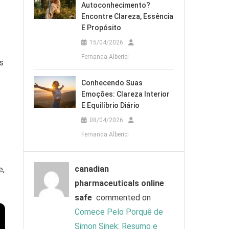
Autoconhecimento?
Encontre Clareza, Essência
E Propósito
15/04/2026
.
Fernanda Alberici
s
Conhecendo Suas
Emoções: Clareza Interior
E Equilíbrio Diário
08/04/2026
Fernanda Alberici
canadian
e,
pharmaceuticals online
safe
commented on
Comece Pelo Porquê de
Simon Sinek: Resumo e