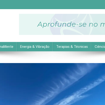
descubra as melhores dicas práticas para uma vida equilibrada 
inaMente
Energia & Vibração
Terapias & Técnicas
Ciênci