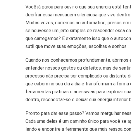
De
Você já parou para ouvir o que sua energia está te
Auto
Para
decifrar essa mensagem silenciosa que vive dentro d
Desp
Muitas vezes, corremos no automático, presos em
Sua
se houvesse um jeito simples de reacender essa cha
Ener
que carregamos? É exatamente isso que o autoconh
sutil que move suas emoções, escolhas e sonhos.
Quando nos conhecemos profundamente, abrimos es
entender nossos gostos ou defeitos, mas de sentir
processo não precisa ser complicado ou distante d
que cabem no seu dia a dia e transformam a forma c
ferramentas práticas e acessíveis para explorar sua
dentro, reconectar-se e deixar sua energia interior 
Pronto para dar esse passo? Vamos mergulhar nes
Cada uma delas é um caminho único para você se ap
lendo e encontre a ferramenta que mais ressoa co