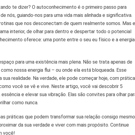
ntando te dizer? O autoconhecimento é o primeiro passo para
conhecimento
e nós, guiando-nos para uma vida mais alinhada e significativa.
ertar
 rotinas que nos desconectam de quem realmente somos. Mas 
ma interior, de olhar para dentro e despertar todo o potencial
gia
ecimento oferece: uma ponte entre o seu eu físico e a energia
paço para uma existência mais plena. Não se trata apenas de
 como nossa energia flui – ou onde ela está bloqueada. Esse
a sua realidade. Na verdade, ele pode começar hoje, com prátic
omo você se vê e vive. Neste artigo, você vai descobrir 5
 essência e elevar sua vibração. Elas são convites para olhar par
brilhar como nunca.
sas práticas que podem transformar sua relação consigo mesmo
roximar da sua verdade e viver com mais propósito. Continue
m você!