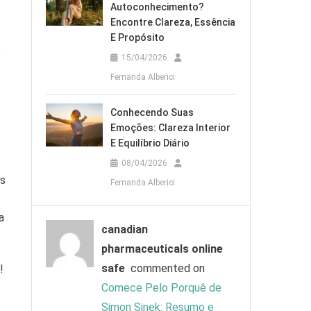
Autoconhecimento?
Encontre Clareza, Essência
E Propósito
e
15/04/2026
Fernanda Alberici
Conhecendo Suas
Emoções: Clareza Interior
E Equilíbrio Diário
08/04/2026
as
Fernanda Alberici
a
canadian
pharmaceuticals online
safe
commented on
!
Comece Pelo Porquê de
Simon Sinek: Resumo e