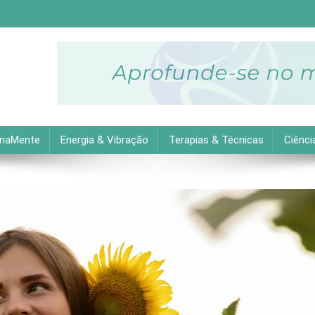
descubra as melhores dicas práticas para uma vida equilibrada 
inaMente
Energia & Vibração
Terapias & Técnicas
Ciênci