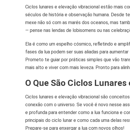
E
Ciclos lunares e elevação vibracional estão mais c
Ele
Vib
séculos de história e observação humana. Desde t
mexe não só com as marés dos oceanos, mas tamb
— pense nas lendas de lobisomens ou nas celebraçõ
Ela é como um espelho cósmico, refletindo e amplif
fases da lua podem ser suas aliadas para aumentar s
Prometo te guiar por práticas simples que vão tra
mais alto e viver com mais leveza. Pronto para alinh
O Que São Ciclos Lunares 
Ciclos lunares e elevação vibracional são conceit
conexão com o universo. Se você é novo nesse assu
e profunda para entender como a lua funciona e com
principais do ciclo lunar e como cada uma delas re
Prepare-se para enxergar a lua com novos olhos!