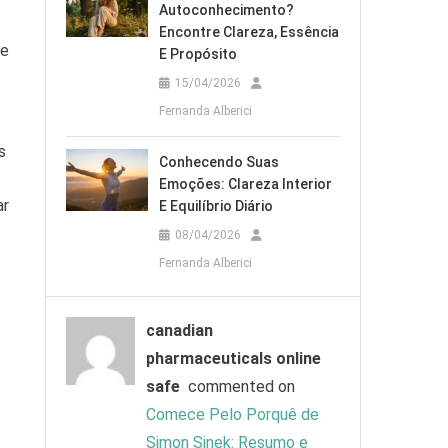
Autoconhecimento?
Encontre Clareza, Essência
ue
E Propósito
15/04/2026
Fernanda Alberici
s
Conhecendo Suas
Emoções: Clareza Interior
ar
E Equilíbrio Diário
08/04/2026
Fernanda Alberici
canadian
pharmaceuticals online
safe
commented on
Comece Pelo Porquê de
Simon Sinek: Resumo e