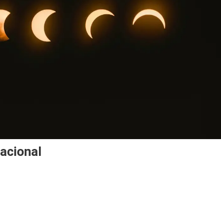
acional
los
ares