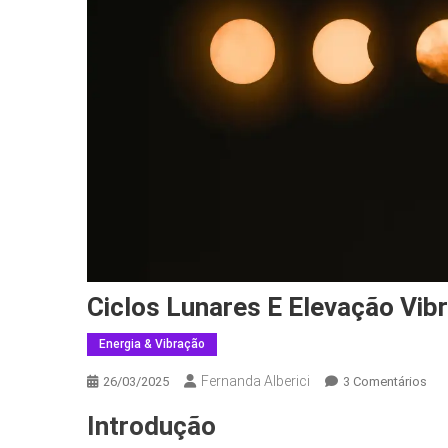
Ciclos Lunares E Elevação Vibr
Energia & Vibração
Fernanda Alberici
Em
26/03/2025
3 Comentários
Cic
Introdução
Lun