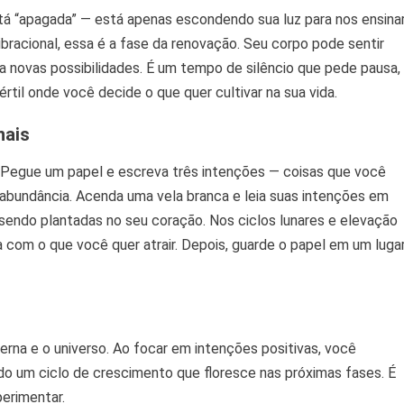
stá “apagada” — está apenas escondendo sua luz para nos ensina
vibracional, essa é a fase da renovação. Seu corpo pode sentir
a novas possibilidades. É um tempo de silêncio que pede pausa,
rtil onde você decide o que quer cultivar na sua vida.
nais
es. Pegue um papel e escreva três intenções — coisas que você
 abundância. Acenda uma vela branca e leia suas intenções em
sendo plantadas no seu coração. Nos ciclos lunares e elevação
ia com o que você quer atrair. Depois, guarde o papel em um luga
terna e o universo. Ao focar em intenções positivas, você
do um ciclo de crescimento que floresce nas próximas fases. É
erimentar.