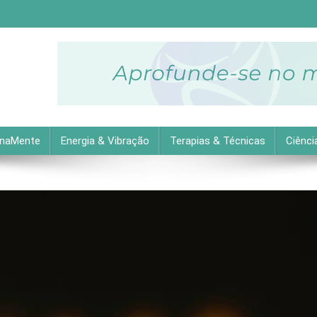
descubra as melhores dicas práticas para uma vida equilibrada 
inaMente
Energia & Vibração
Terapias & Técnicas
Ciênci