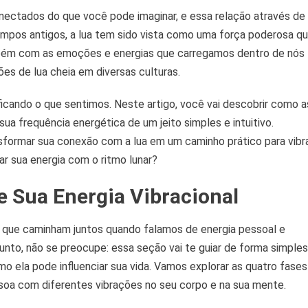
onectados do que você pode imaginar, e essa relação através de
vação
racional
empos antigos, a lua tem sido vista como uma força poderosa q
ém com as emoções e energias que carregamos dentro de nós
es de lua cheia em diversas culturas.
icando o que sentimos. Neste artigo, você vai descobrir como a
ua frequência energética de um jeito simples e intuitivo.
nsformar sua conexão com a lua em um caminho prático para vibr
ar sua energia com o ritmo lunar?
e Sua Energia Vibracional
os que caminham juntos quando falamos de energia pessoal e
nto, não se preocupe: essa seção vai te guiar de forma simples
o ela pode influenciar sua vida. Vamos explorar as quatro fases
ssoa com diferentes vibrações no seu corpo e na sua mente.