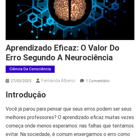
Aprendizado Eficaz: O Valor Do
Erro Segundo A Neurociência
Ciência Da Consciência
Fernanda Alberici
Em
27/03/2025
1 Comentário
Aprendizado
Introdução
Eficaz:
O
Você já parou para pensar que seus erros podem ser seus
Valor
Do
melhores professores? O aprendizado eficaz muitas vezes
Erro
começa onde menos esperamos: nas falhas que tentamos
Segundo
evitar. Na sociedade, é comum enxergarmos o erro como
A