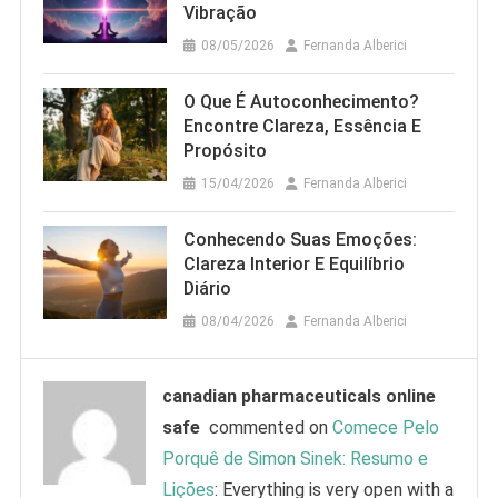
Vibração
08/05/2026
Fernanda Alberici
O Que É Autoconhecimento?
Encontre Clareza, Essência E
Propósito
15/04/2026
Fernanda Alberici
Conhecendo Suas Emoções:
Clareza Interior E Equilíbrio
Diário
08/04/2026
Fernanda Alberici
canadian pharmaceuticals online
safe
commented on
Comece Pelo
Porquê de Simon Sinek: Resumo e
Lições
: Everything is very open with a