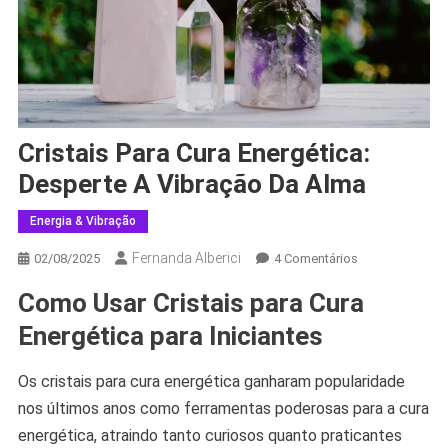
Cristais Para Cura Energética:
Desperte A Vibração Da Alma
Energia & Vibração
Fernanda Alberici
Em
02/08/2025
4 Comentários
Cristais
Como Usar Cristais para Cura
Para
Cura
Energética para Iniciantes
Energética:
Desperte
Os cristais para cura energética ganharam popularidade
A
nos últimos anos como ferramentas poderosas para a cura
Vibração
energética, atraindo tanto curiosos quanto praticantes
Da