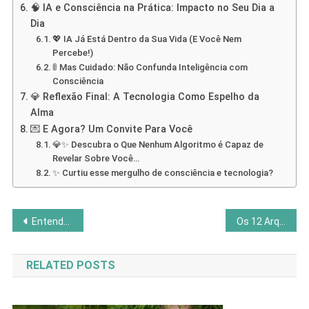
🧠 IA e Consciência na Prática: Impacto no Seu Dia a
Dia
💖 IA Já Está Dentro da Sua Vida (E Você Nem
Percebe!)
🚦 Mas Cuidado: Não Confunda Inteligência com
Consciência
💎 Reflexão Final: A Tecnologia Como Espelho da
Alma
💌 E Agora? Um Convite Para Você
💎✨ Descubra o Que Nenhum Algoritmo é Capaz de
Revelar Sobre Você…
✨ Curtiu esse mergulho de consciência e tecnologia?
Navegação
Entenda os Campos Morfogenéticos na Constelação Familiar
Os 12 Arquétipos de Jung: Descubra o Seu e Transforme Sua Vida
de
RELATED POSTS
Post