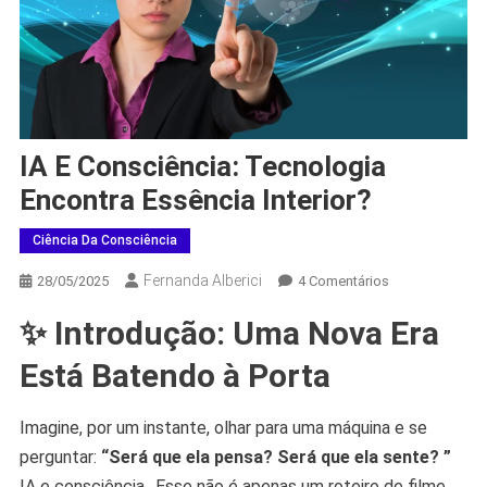
IA E Consciência: Tecnologia
Encontra Essência Interior?
Ciência Da Consciência
Fernanda Alberici
Em
28/05/2025
4 Comentários
IA
✨ Introdução: Uma Nova Era
E
Consciência:
Está Batendo à Porta
Tecnologia
Encontra
Imagine, por um instante, olhar para uma máquina e se
Essência
perguntar:
“Será que ela pensa? Será que ela sente? ”
Interior?
IA e consciência.. Esse não é apenas um roteiro de filme