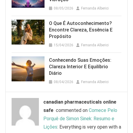
08/05/2026
Fernanda Alberici
O Que É Autoconhecimento?
Encontre Clareza, Essência E
Propósito
15/04/2026
Fernanda Alberici
Conhecendo Suas Emoções:
Clareza Interior E Equilíbrio
Diário
08/04/2026
Fernanda Alberici
canadian pharmaceuticals online
safe
commented on
Comece Pelo
Porquê de Simon Sinek: Resumo e
Lições
: Everything is very open with a