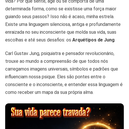
vida? Por que sente, age ou se comporta de uma
O
Seu
determinada forma, como se existisse uma força maior
E
guiando seus passos? Isso não é acaso, minha estrela.
Transforme
Existe uma linguagem silenciosa, antiga e profundamente
Sua
enraizada no seu inconsciente que molda sua vida, suas
Vida
escolhas e até seus desafios: os
Arquétipos de Jung
.
Carl Gustav Jung, psiquiatra e pensador revolucionário,
trouxe ao mundo a compreensão de que todos nós
carregamos imagens universais, símbolos e padrões que
influenciam nossa psique. Eles são pontes entre o
consciente e o inconsciente, e entender essa linguagem é
como receber um mapa da sua própria alma.