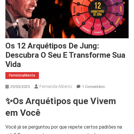
Os 12 Arquétipos De Jung:
Descubra O Seu E Transforme Sua
Vida
FemininaMente
Fernanda Alberici
Em
29/05/2025
1 Comentário
Os
✨Os Arquétipos que Vivem
12
Arquétipos
em Você
De
Jung:
Você já se perguntou por que repete certos padrões na
Descubra