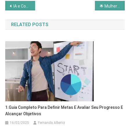
Navegação
IA e Consciência: Tecnologia Encontra Essência Interior?
🌟 Mulher Magnética: Desperte Seu Poder de Atração
de
RELATED POSTS
Post
1.Guia Completo Para Definir Metas E Avaliar Seu Progresso E
Alcançar Objetivos
16/02/2025
Fernanda Alberici