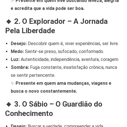
✨
Presente em quem vive buscando leveza, alegria
e acredita que a vida pode ser boa.
🔸
2. O Explorador – A Jornada
Pela Liberdade
Desejo:
Descobrir quem é, viver experiências, ser livre.
Medo:
Sentir-se preso, sufocado, conformado.
Luz:
Autenticidade, independência, aventura, coragem.
Sombra:
Fuga constante, insatisfação crônica, nunca
se sentir pertencente.
✨
Presente em quem ama mudanças, viagens e
busca o novo constantemente.
🔸
3. O Sábio – O Guardião do
Conhecimento
Desejo:
Buscar a verdade, compreender a vida.