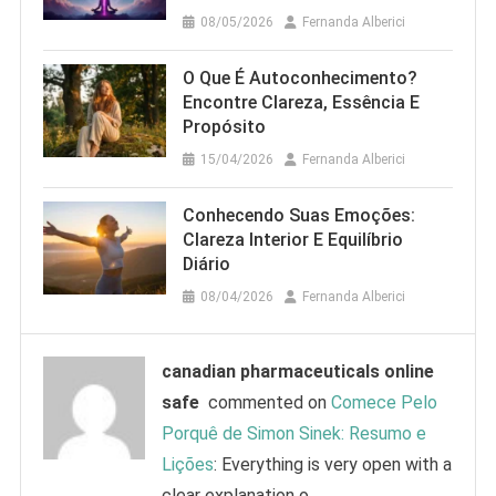
08/05/2026
Fernanda Alberici
O Que É Autoconhecimento?
Encontre Clareza, Essência E
Propósito
15/04/2026
Fernanda Alberici
Conhecendo Suas Emoções:
Clareza Interior E Equilíbrio
Diário
08/04/2026
Fernanda Alberici
canadian pharmaceuticals online
safe
commented on
Comece Pelo
Porquê de Simon Sinek: Resumo e
Lições
: Everything is very open with a
clear explanation o