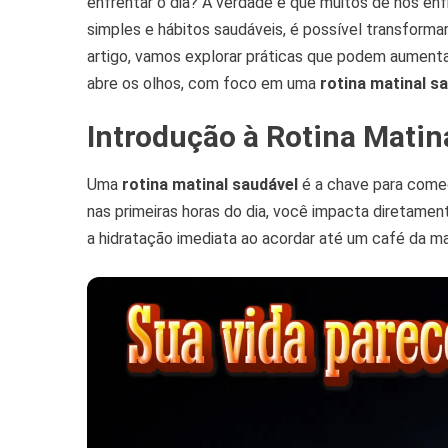
enfrentar o dia? A verdade é que muitos de nós enf
Háb
Sim
simples e hábitos saudáveis, é possível transform
Par
artigo, vamos explorar práticas que podem aument
Ter
abre os olhos, com foco em uma
rotina matinal s
Mai
Ene
Introdução à Rotina Matin
No
Dia
Uma
rotina matinal saudável
é a chave para começ
nas primeiras horas do dia, você impacta diretamen
a hidratação imediata ao acordar até um café da man