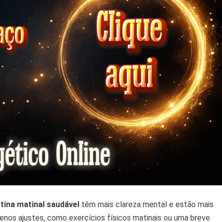
tina matinal saudável
têm mais clareza mental e estão mais
uenos ajustes, como exercícios físicos matinais ou uma breve