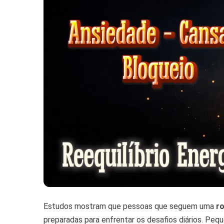
Estudos mostram que pessoas que seguem uma
ro
preparadas para enfrentar os desafios diários. Peq