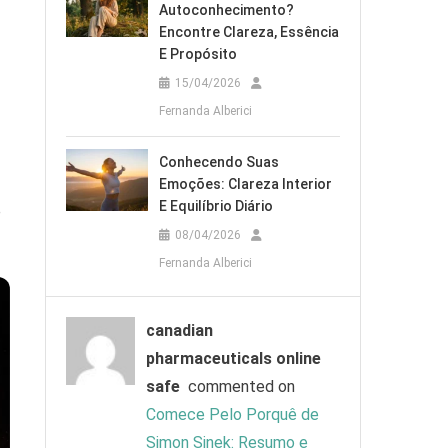
Autoconhecimento?
Encontre Clareza, Essência
E Propósito
15/04/2026
Fernanda Alberici
Conhecendo Suas
Emoções: Clareza Interior
E Equilíbrio Diário
e
08/04/2026
Fernanda Alberici
canadian
pharmaceuticals online
safe
commented on
Comece Pelo Porquê de
Simon Sinek: Resumo e