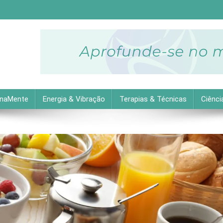
descubra as melhores dicas práticas para uma vida equilibrada 
inaMente
Energia & Vibração
Terapias & Técnicas
Ciênci