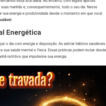
rentamos essa luta diária. No entanto, com alguns ajustes
itos
ples
ar suas manhãs e, consequentemente, todo o seu dia. Neste
a
ar sua energia e produtividade desde o momento em que você
audável
.
s
rgia
al Energética
ar o dia com energia e disposição. Ao adotar hábitos saudáveis
te sua saúde mental e física. Essas práticas podem incluir desd
hã nutritivo que impulsione sua energia.