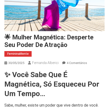
🌟 Mulher Magnética: Desperte
Seu Poder De Atração
FemininaMente
Fernanda Alberici
Em
30/05/2025
4 Comentários
🌟
✨ Você Sabe Que É
Mulher
Magnética:
Magnética, Só Esqueceu Por
Desperte
Seu
Um Tempo…
Poder
De
Sabe, mulher, existe um poder que vive dentro de você.
Atração