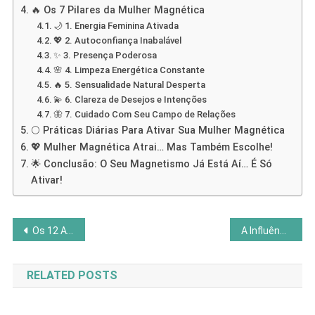
🔥 Os 7 Pilares da Mulher Magnética
🌙 1. Energia Feminina Ativada
💖 2. Autoconfiança Inabalável
✨ 3. Presença Poderosa
🌸 4. Limpeza Energética Constante
🔥 5. Sensualidade Natural Desperta
💫 6. Clareza de Desejos e Intenções
🦋 7. Cuidado Com Seu Campo de Relações
🌕 Práticas Diárias Para Ativar Sua Mulher Magnética
💖 Mulher Magnética Atrai… Mas Também Escolhe!
🌟 Conclusão: O Seu Magnetismo Já Está Aí… É Só
Ativar!
Navegação
Os 12 Arquétipos de Jung: Descubra o Seu e Transforme Sua Vida
A Influência da Música na Vibração Energética: Harmonize Sua Vida
de
RELATED POSTS
Post