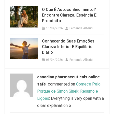
O Que É Autoconhecimento?
Encontre Clareza, Essência E
Propósito
15/04/2026
Fernanda Alberici
Conhecendo Suas Emoções:
Clareza Interior E Equilíbrio
Diário
08/04/2026
Fernanda Alberici
canadian pharmaceuticals online
safe
commented on
Comece Pelo
Porquê de Simon Sinek: Resumo e
Lições
: Everything is very open with a
clear explanation o