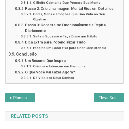
O Efeito Calmante Que Prepara Sua Mente
Passo 2: Crie uma Imagem Mental Rica em Detalhes
Cores, Sons e Emoções Que Dão Vida ao Seu
Objetivo
Passo 3: Conecte-se Emocionalmente e Repita
Diariamente
Sinta o Sucesso e Faça Disso um Hábito
Dica Extra para Potencializar Tudo
Escolha um Local Fixo para Criar Consistência
Conclusão
Um Resumo Que Inspira
Ciência e Intenção em Harmonia
O Que Você Vai Fazer Agora?
Dê Vida aos Seus Sonhos
Navegação
Planejamento Intencional: Crie Semanas que Inspiram
Eleve Sua Vibração: O Poder Transformador das Frequências
de
RELATED POSTS
Post