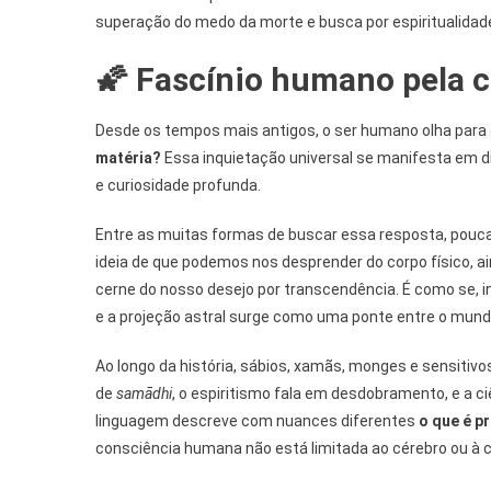
superação do medo da morte e busca por espiritualidad
🌠 Fascínio humano pela 
Desde os tempos mais antigos, o ser humano olha para
matéria?
Essa inquietação universal se manifesta em di
e curiosidade profunda.
Entre as muitas formas de buscar essa resposta, pouca
ideia de que podemos nos desprender do corpo físico, ai
cerne do nosso desejo por transcendência. É como se, 
e a projeção astral surge como uma ponte entre o mundo v
Ao longo da história, sábios, xamãs, monges e sensitiv
de
samādhi
, o espiritismo fala em desdobramento, e a
linguagem descreve com nuances diferentes
o que é p
consciência humana não está limitada ao cérebro ou à c