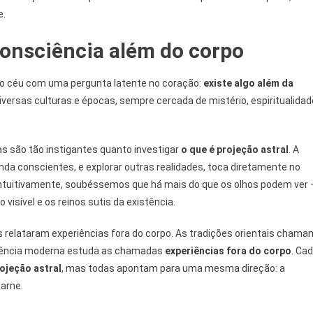
e.
consciência além do corpo
 o céu com uma pergunta latente no coração:
existe algo além da
versas culturas e épocas, sempre cercada de mistério, espiritualidad
s são tão instigantes quanto investigar
o que é projeção astral
. A
nda conscientes, e explorar outras realidades, toca diretamente no
intuitivamente, soubéssemos que há mais do que os olhos podem ver
isível e os reinos sutis da existência.
os relataram experiências fora do corpo. As tradições orientais chama
 ciência moderna estuda as chamadas
experiências fora do corpo
. Ca
rojeção astral
, mas todas apontam para uma mesma direção: a
arne.