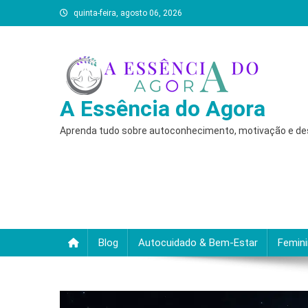
Skip
quinta-feira, agosto 06, 2026
to
content
A Essência do Agora
Aprenda tudo sobre autoconhecimento, motivação e desc
Blog
Autocuidado & Bem-Estar
Femin