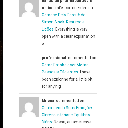
canadian pharmaceuticals
online safe
commented on
Comece Pelo Porquê de
Simon Sinek: Resumo e
Lições
: Everything is very
open with a clear explanation
o
professional
commented on
Como Estabelecer Metas
Pessoais Eficientes
: I have
been exploring for a little bit
for any hig
Milena
commented on
Conhecendo Suas Emoções:
Clareza Interior e Equilíbrio
Diário
: Nossa, eu amei esse