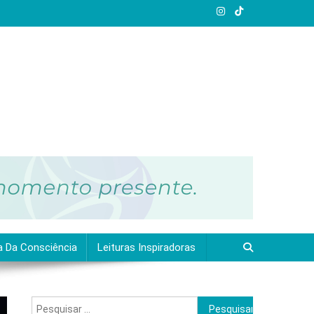
a Da Consciência
Leituras Inspiradoras
Pesquisar