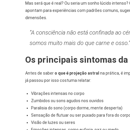
Mas será que é real? Ou seria um sonho lúcido intenso?
apontam para experiências com padrões comuns, sugeri
dimensões.
“A consciência não está confinada ao cé
somos muito mais do que carne e osso.” — 
Os principais
sintomas da 
Antes de saber
o que é projeção astral
na prática, é i
já passou por isso costuma relatar:
Vibrações intensas no corpo
Zumbidos ou sons agudos nos ouvidos
Paralisia do sono (corpo dorme, mente desperta)
Sensação de flutuar ou ser puxado para fora do corp
Visão de luzes ou seres
Emoções intensas, como euforia, paz ou medo