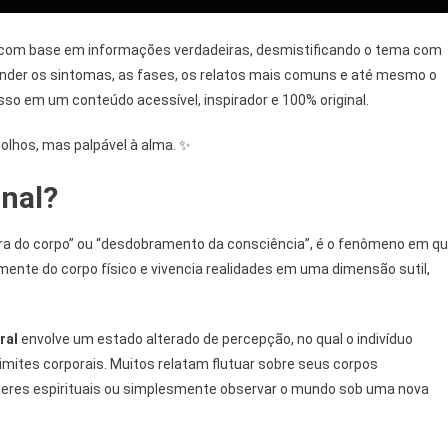
com base em informações verdadeiras, desmistificando o tema com
ntender os sintomas, as fases, os relatos mais comuns e até mesmo o
sso em um conteúdo acessível, inspirador e 100% original.
 olhos, mas palpável à alma. ✨
inal?
ra do corpo” ou “desdobramento da consciência”, é o fenômeno em q
nte do corpo físico e vivencia realidades em uma dimensão sutil,
ral
envolve um estado alterado de percepção, no qual o indivíduo
imites corporais. Muitos relatam flutuar sobre seus corpos
 seres espirituais ou simplesmente observar o mundo sob uma nova