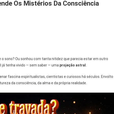
ende Os Mistérios Da Consciência
On
O
Que
É
Projeção
Astral:
Desvende
te o sono? Ou sonhou com tanta nitidez que parecia estar em outro
Os
 já tenha vivido — sem saber — uma
projeção astral
.
Mistérios
Da
nar fascina espiritualistas, cientistas e curiosos há séculos. Envolto
Consciência
ureza da consciência, da alma e da própria realidade.