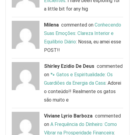
Eficientes
: I have been exploring for
a little bit for any hig
Milena
commented on
Conhecendo
Suas Emoções: Clareza Interior e
Equilíbrio Diário
: Nossa, eu amei esse
POST!!
Shirley Ezidio De Deus
commented
on
🐾 Gatos e Espiritualidade: Os
Guardiões da Energia da Casa
: Adorei
o conteúdo!! Realmente os gatos
são muito e
Viviane Lyrio Barboza
commented
on
A Frequência do Dinheiro: Como
Vibrar na Prosperidade Financeira
: