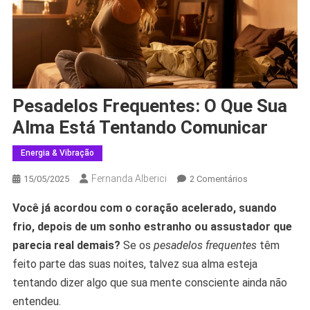
Pesadelos Frequentes: O Que Sua
Alma Está Tentando Comunicar
Energia & Vibração
Fernanda Alberici
Em
15/05/2025
2 Comentários
Pesadelos
Você já acordou com o coração acelerado, suando
Frequentes:
frio, depois de um sonho estranho ou assustador que
O
Que
parecia real demais?
Se os
pesadelos frequentes
têm
Sua
feito parte das suas noites, talvez sua alma esteja
Alma
tentando dizer algo que sua mente consciente ainda não
Está
entendeu.
Tentando