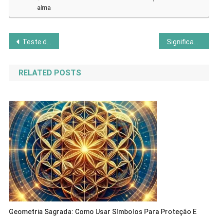
alma
Navegação
Teste do Ikigai: descubra sua razão de viver
Significado Oculto dos Números Mestres 11, 22 e 33
de
RELATED POSTS
Post
Geometria Sagrada: Como Usar Símbolos Para Proteção E