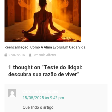
Reencarnação: Como A Alma Evolui Em Cada Vida
07/07/2025
Fernanda Alberici
1 thought on “
Teste do Ikigai:
descubra sua razão de viver
”
Caroline Rodrigues
15/05/2025 às 9:42 pm
Que lindo o artigo