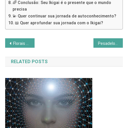
🌈 Conclusão: Seu Ikigai é o presente que o mundo
precisa
💫 Quer continuar sua jornada de autoconhecimento?
📖 Quer aprofundar sua jornada com o Ikigai?
Navegação
Florais de Bach: como usar para equilíbrio emocional
Pesadelos frequentes: o que sua alma está tentando comunicar
de
RELATED POSTS
Post