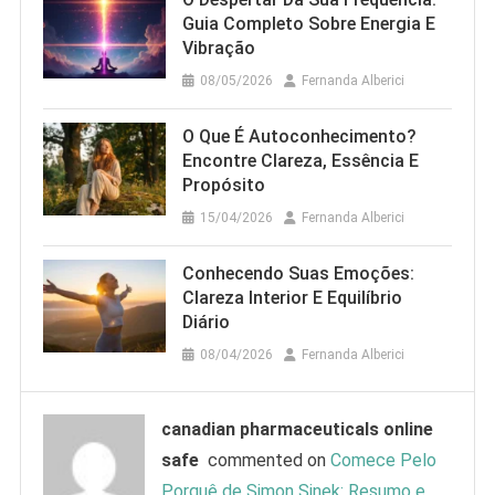
Guia Completo Sobre Energia E
Vibração
08/05/2026
Fernanda Alberici
O Que É Autoconhecimento?
Encontre Clareza, Essência E
Propósito
15/04/2026
Fernanda Alberici
Conhecendo Suas Emoções:
Clareza Interior E Equilíbrio
Diário
08/04/2026
Fernanda Alberici
canadian pharmaceuticals online
safe
commented on
Comece Pelo
Porquê de Simon Sinek: Resumo e