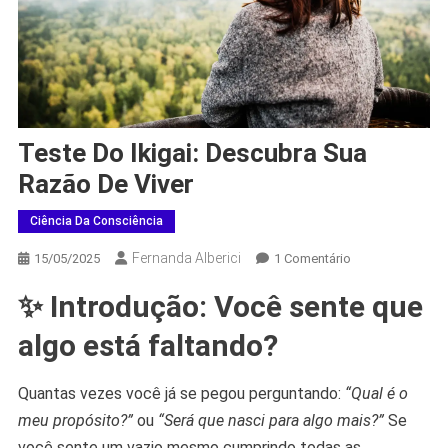
Teste Do Ikigai: Descubra Sua
Razão De Viver
Ciência Da Consciência
Fernanda Alberici
Em
15/05/2025
1 Comentário
Teste
✨ Introdução: Você sente que
Do
Ikigai:
algo está faltando?
Descubra
Sua
Quantas vezes você já se pegou perguntando:
“Qual é o
Razão
meu propósito?”
ou
“Será que nasci para algo mais?”
De
Se
Viver
você sente um vazio mesmo cumprindo todas as