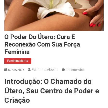
O Poder Do Útero: Cura E
Reconexão Com Sua Força
Feminina
FemininaMente
Fernanda Alberici
Em
03/06/2025
1 Comentário
O
Introdução: O Chamado do
Poder
Do
Útero, Seu Centro de Poder e
Útero:
Cura
Criação
E