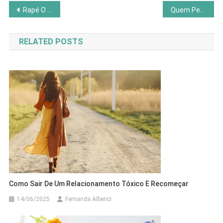
Navegação
Rapé O Que É, Benefícios, Como Usar e Cuidados Essenciais
Quem Pensa Enriquece – O Legado: Desperte Sua Prosperidade
de
RELATED POSTS
Post
Como Sair De Um Relacionamento Tóxico E Recomeçar
14/06/2025
Fernanda Alberici