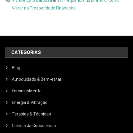
Viviane Lyrio Barboza
em
A Frequência do Dinheiro: Como
Vibrar na Prosperidade Financeira
CATEGORIAS
Blog
Autocuidado & Bem-estar
FemininaMente
Energia & Vibração
Terapias & Técnicas
Ciência da Consciência