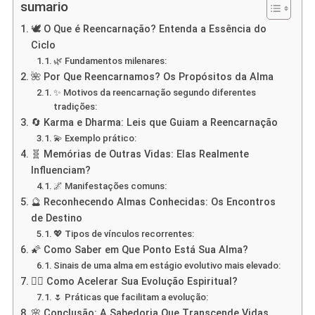
sumario
🕊️ O Que é Reencarnação? Entenda a Essência do
Ciclo
🌿 Fundamentos milenares:
🌺 Por Que Reencarnamos? Os Propósitos da Alma
✨ Motivos da reencarnação segundo diferentes
tradições:
🔄 Karma e Dharma: Leis que Guiam a Reencarnação
💫 Exemplo prático:
🧬 Memórias de Outras Vidas: Elas Realmente
Influenciam?
🌌 Manifestações comuns:
🔮 Reconhecendo Almas Conhecidas: Os Encontros
de Destino
💖 Tipos de vínculos recorrentes:
🌠 Como Saber em Que Ponto Está Sua Alma?
Sinais de uma alma em estágio evolutivo mais elevado:
🧘‍♀️ Como Acelerar Sua Evolução Espiritual?
🌷 Práticas que facilitam a evolução:
🌸 Conclusão: A Sabedoria Que Transcende Vidas