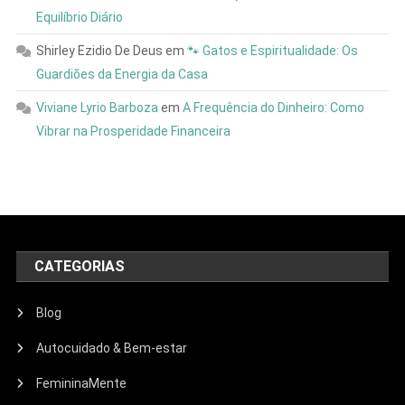
Equilíbrio Diário
Shirley Ezidio De Deus
em
🐾 Gatos e Espiritualidade: Os
Guardiões da Energia da Casa
Viviane Lyrio Barboza
em
A Frequência do Dinheiro: Como
Vibrar na Prosperidade Financeira
CATEGORIAS
Blog
Autocuidado & Bem-estar
FemininaMente