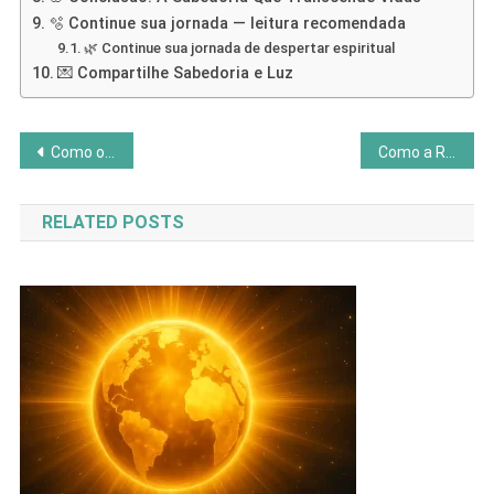
🫧 Continue sua jornada — leitura recomendada
🌿 Continue sua jornada de despertar espiritual
💌 Compartilhe Sabedoria e Luz
Navegação
Como o Perdão Se Torna Um Ato de Autocuidado
Como a Reencarnação Explica Seus Vínculos Emocionais
de
RELATED POSTS
Post