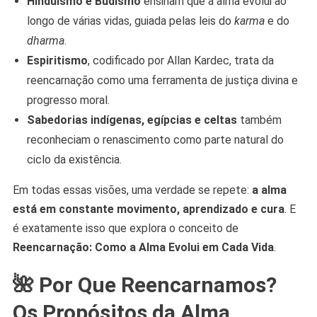
Hinduísmo e Budismo
ensinam que a alma evolui ao
longo de várias vidas, guiada pelas leis do
karma
e do
dharma
.
Espiritismo
, codificado por Allan Kardec, trata da
reencarnação como uma ferramenta de justiça divina e
progresso moral.
Sabedorias indígenas, egípcias e celtas
também
reconheciam o renascimento como parte natural do
ciclo da existência.
Em todas essas visões, uma verdade se repete:
a alma
está em constante movimento, aprendizado e cura
. E
é exatamente isso que explora o conceito de
Reencarnação: Como a Alma Evolui em Cada Vida
.
🌺 Por Que Reencarnamos?
Os Propósitos da Alma