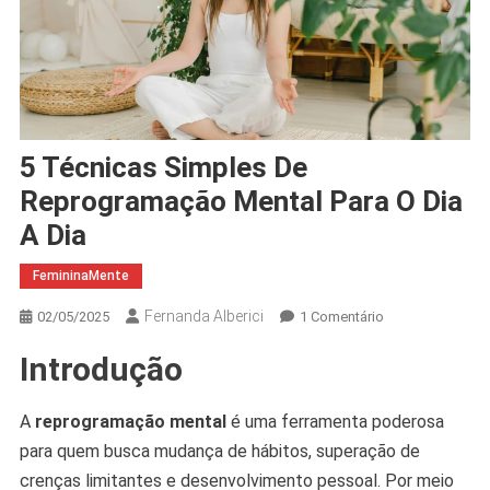
5 Técnicas Simples De
Reprogramação Mental Para O Dia
A Dia
FemininaMente
Fernanda Alberici
Em
02/05/2025
1 Comentário
5
Introdução
Técnicas
Simples
De
A
reprogramação mental
é uma ferramenta poderosa
Reprogramação
para quem busca mudança de hábitos, superação de
Mental
crenças limitantes e desenvolvimento pessoal. Por meio