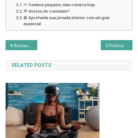
🌱 Comece pequeno, mas comece hoje.
💬 Gostou do conteúdo?
📘 Aprofunde sua jornada interior com um guia
essencial
Navegação
Burnout do Bem-Estar: Quando o Autocuidado Vira Pressão
5 Práticas de Inteligência Emocional para o Dia a Dia
de
RELATED POSTS
Post