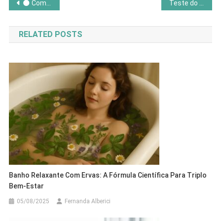
Navegação
🌑 Como usar a Lua Nova para plantar intenções poderosas
Teste do Ikigai: descubra sua razão de viver
de
RELATED POSTS
Post
Banho Relaxante Com Ervas: A Fórmula Científica Para Triplo
Bem-Estar
05/08/2025
Fernanda Alberici