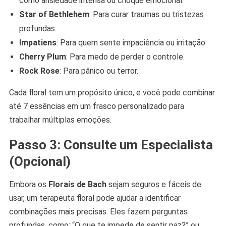
como ansiedade intensa ou choque emocional.
Star of Bethlehem
: Para curar traumas ou tristezas
profundas.
Impatiens
: Para quem sente impaciência ou irritação.
Cherry Plum
: Para medo de perder o controle.
Rock Rose
: Para pânico ou terror.
Cada floral tem um propósito único, e você pode combinar
até 7 essências em um frasco personalizado para
trabalhar múltiplas emoções.
Passo 3: Consulte um Especialista
(Opcional)
Embora os
Florais de Bach
sejam seguros e fáceis de
usar, um terapeuta floral pode ajudar a identificar
combinações mais precisas. Eles fazem perguntas
profundas, como: “O que te impede de sentir paz?” ou