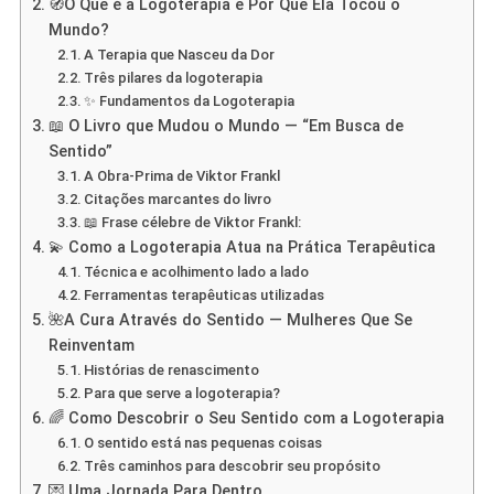
🧭O Que é a Logoterapia e Por Que Ela Tocou o
Mundo?
A Terapia que Nasceu da Dor
Três pilares da logoterapia
✨ Fundamentos da Logoterapia
📖 O Livro que Mudou o Mundo — “Em Busca de
Sentido”
A Obra-Prima de Viktor Frankl
Citações marcantes do livro
📖 Frase célebre de Viktor Frankl:
💫 Como a Logoterapia Atua na Prática Terapêutica
Técnica e acolhimento lado a lado
Ferramentas terapêuticas utilizadas
🌺A Cura Através do Sentido — Mulheres Que Se
Reinventam
Histórias de renascimento
Para que serve a logoterapia?
🌈 Como Descobrir o Seu Sentido com a Logoterapia
O sentido está nas pequenas coisas
Três caminhos para descobrir seu propósito
💌 Uma Jornada Para Dentro