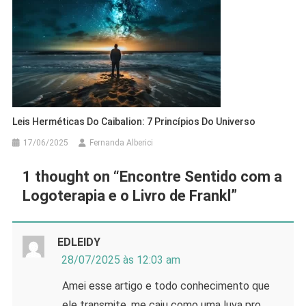
Leis Herméticas Do Caibalion: 7 Princípios Do Universo
17/06/2025
Fernanda Alberici
1 thought on “
Encontre Sentido com a
Logoterapia e o Livro de Frankl
”
EDLEIDY
28/07/2025 às 12:03 am
Amei esse artigo e todo conhecimento que
ele transmite, me caiu como uma luva pro