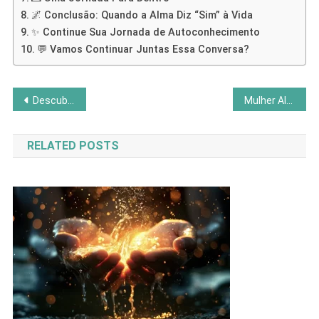
🌌 Conclusão: Quando a Alma Diz “Sim” à Vida
✨ Continue Sua Jornada de Autoconhecimento
💬 Vamos Continuar Juntas Essa Conversa?
Navegação
Descubra o Que Te Torna Mais Forte
Mulher Alfa vs. Mulher Sábia: Qual Arquétipo Você Está Vivendo?
de
RELATED POSTS
Post