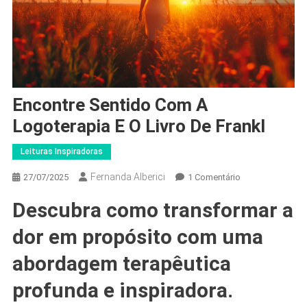
Encontre Sentido Com A
Logoterapia E O Livro De Frankl
Leituras Inspiradoras
Fernanda Alberici
Em
27/07/2025
1 Comentário
Encontre
Descubra como transformar a
Sentido
Com
dor em propósito com uma
A
Logoterapia
abordagem terapêutica
E
profunda e inspiradora.
O
Livro