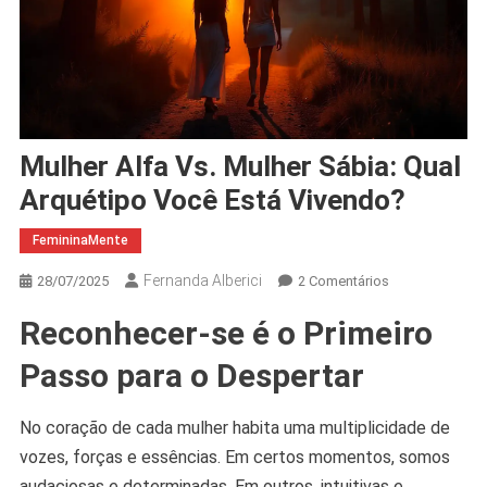
Mulher Alfa Vs. Mulher Sábia: Qual
Arquétipo Você Está Vivendo?
FemininaMente
Fernanda Alberici
Em
28/07/2025
2 Comentários
Mulher
Reconhecer-se é o Primeiro
Alfa
Vs.
Passo para o Despertar
Mulher
Sábia:
No coração de cada mulher habita uma multiplicidade de
Qual
vozes, forças e essências. Em certos momentos, somos
Arquétipo
Você
audaciosas e determinadas. Em outros, intuitivas e