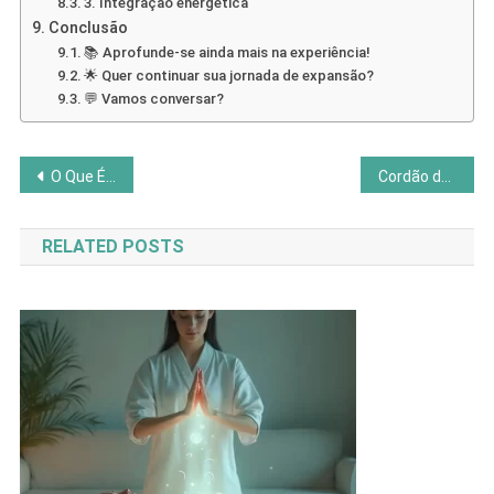
3. Integração energética
Conclusão
📚 Aprofunde-se ainda mais na experiência!
🌟 Quer continuar sua jornada de expansão?
💬 Vamos conversar?
Navegação
O Que É Projeção Astral: Desvende os Mistérios da Consciência
Cordão de Prata: A Ligação Entre o Corpo e o Espírito
de
RELATED POSTS
Post