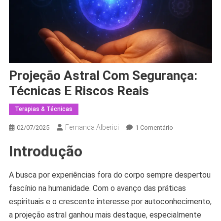
Projeção Astral Com Segurança:
Técnicas E Riscos Reais
Terapias & Técnicas
Fernanda Alberici
Em
02/07/2025
1 Comentário
Projeção
Introdução
Astral
Com
Segurança:
A busca por experiências fora do corpo sempre despertou
Técnicas
fascínio na humanidade. Com o avanço das práticas
E
espirituais e o crescente interesse por autoconhecimento,
Riscos
a projeção astral ganhou mais destaque, especialmente
Reais