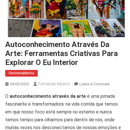
Autoconhecimento Através Da
Arte: Ferramentas Criativas Para
Explorar O Eu Interior
FemininaMente
Fernanda Alberici
On
09/03/2025
Leave A Comment
Autoconhec
O
autoconhecimento através da arte
é uma jornada
Através
fascinante e transformadora. na vida corrida que temos
Da
Arte:
em que nosso foco está sempre no externo e nunca
Ferramenta
temos tempo para olharmos para dentro de nós, onde
Criativas
muitas vezes nos desconectamos de nossas emoções e