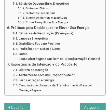
Sinais de Desequilíbrio Energético
Sintomas Físicos
Sintomas Emocionais
Sintomas Mentais e Espirituais
Como Reequilibrar Sua Energia
Práticas para Desbloquear e Elevar Sua Energia
Técnicas de Respiração (Pranayama)
Limpeza Energética
Gratidão e Foco no Positivo
Trabalho com Cores e Sons
Como
Essas Abordagens Auxiliam na Transformação Pessoal
Importância da Intenção e do Propósito
Clareza de Intenção
Alinhamento com um Propósito Maior
Lei da Atração e Energia
Conclusão: A Jornada da Transformação Pessoal
Começa Agora
Navegação
Desafios e Mitos das Terapias Holísticas: O Que Você Precisa Saber
Autoconhecimento Através da Arte: Ferramentas Criativas para Explorar o Eu Interior