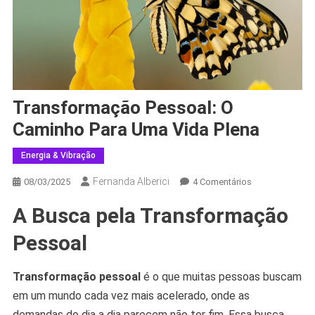
Transformação Pessoal: O
Caminho Para Uma Vida Plena
Energia & Vibração
Fernanda Alberici
Em
08/03/2025
4 Comentários
Transformação
A Busca pela Transformação
Pessoal:
O
Pessoal
Caminho
Para
Transformação pessoal
é o que muitas pessoas buscam
Uma
em um mundo cada vez mais acelerado, onde as
Vida
Plena
demandas do dia a dia parecem não ter fim. Essa busca