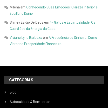
Milena
em
Conhecendo Suas Emoções: Clareza Interior e
Equilíbrio Diário
Shirley Ezidio De Deus
em
🐾 Gatos e Espiritualidade: Os
Guardiões da Energia da Casa
Viviane Lyrio Barboza
em
A Frequência do Dinheiro: Como
Vibrar na Prosperidade Financeira
CATEGORIAS
Blog
Autocuidado & Bem-estar