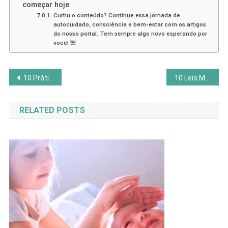
começar hoje
Curtiu o conteúdo? Continue essa jornada de
autocuidado, consciência e bem-estar com os artigos
do nosso portal. Tem sempre algo novo esperando por
você! 🌺
Navegação
10 Práticas de Autocuidado Para Reduzir Estresse com a Sabedoria das Deusas
10 Leis Maquiavélicas do Autodomínio: Estratégias Poderosas
de
RELATED POSTS
Post