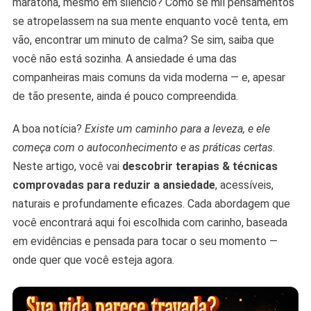
maratona, mesmo em silêncio? Como se mil pensamentos
Reduzir
A
se atropelassem na sua mente enquanto você tenta, em
Ansiedade
vão, encontrar um minuto de calma? Se sim, saiba que
você não está sozinha. A ansiedade é uma das
companheiras mais comuns da vida moderna — e, apesar
de tão presente, ainda é pouco compreendida.
A boa notícia?
Existe um caminho para a leveza, e ele
começa com o autoconhecimento e as práticas certas
.
Neste artigo, você vai
descobrir terapias & técnicas
comprovadas para reduzir a ansiedade
, acessíveis,
naturais e profundamente eficazes. Cada abordagem que
você encontrará aqui foi escolhida com carinho, baseada
em evidências e pensada para tocar o seu momento —
onde quer que você esteja agora.