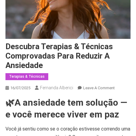
Descubra Terapias & Técnicas
Comprovadas Para Reduzir A
Ansiedade
Terapias & Técnicas
Fernanda Alberici
On
16/07/2025
Leave A Comment
Descubra
🌿A ansiedade tem solução —
Terapias
&
e você merece viver em paz
Técnicas
Comprovad
Você já sentiu como se o coração estivesse correndo uma
Para