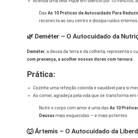
Acenda uma vela. Fique em silêncio por 10 minutos, 
Das
As 10 Práticas de Autocuidado Para Reduzi
reconecta ao seu centro e dissipa ruídos internos
🌿 Deméter – O Autocuidado da Nutri
Deméter
, a deusa da terra e da colheita, representa o 
com presença, a acolher nossas dores com ternura
.
Prática:
Cozinhe uma refeição colorida e saudável para si m
Ao comer, agradeça pela vida que se transforma em 
Nutrir o corpo com amor é uma das
As 10 Prática
Deusas
mais esquecidas — e mais potentes.
🐺 Ártemis – O Autocuidado da Liberd