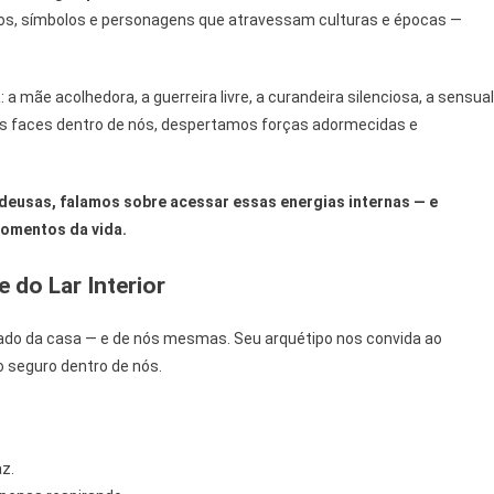
tos, símbolos e personagens que atravessam culturas e épocas —
a
: a mãe acolhedora, a guerreira livre, a curandeira silenciosa, a sensual
s faces dentro de nós, despertamos forças adormecidas e
eusas, falamos sobre acessar essas energias internas — e
momentos da vida.
e do Lar Interior
grado da casa — e de nós mesmas. Seu arquétipo nos convida ao
o seguro dentro de nós.
z.