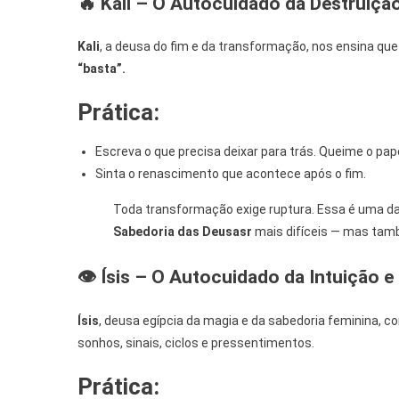
🔥 Kali – O Autocuidado da Destruiçã
Kali
, a deusa do fim e da transformação, nos ensina qu
“basta”.
Prática:
Escreva o que precisa deixar para trás. Queime o pape
Sinta o renascimento que acontece após o fim.
Toda transformação exige ruptura. Essa é uma d
Sabedoria das Deusas
r
mais difíceis — mas tamb
👁️ Ísis – O Autocuidado da Intuição e
Ísis
, deusa egípcia da magia e da sabedoria feminina, c
sonhos, sinais, ciclos e pressentimentos.
Prática: