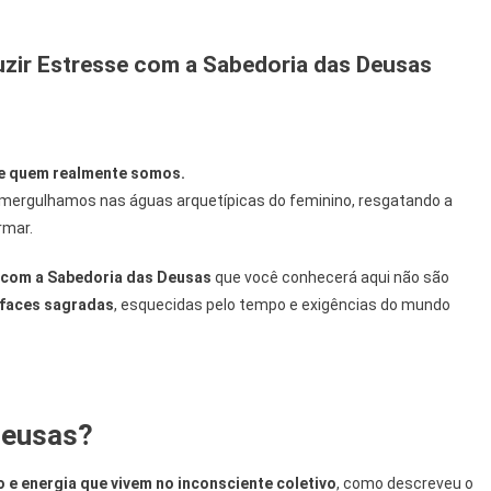
uzir Estresse com a Sabedoria das Deusas
de quem realmente somos.
as
 mergulhamos nas águas arquetípicas do feminino, resgatando a
rmar.
uidado
e com a Sabedoria das Deusas
que você conhecerá aqui não são
 faces sagradas
, esquecidas pelo tempo e exigências do mundo
r
sse
oria
Deusas?
s
e energia que vivem no inconsciente coletivo
, como descreveu o