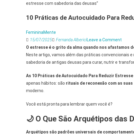
10 Práticas de Autocuidado Para Red
FemininaMente
on
15/07/2025
Fernanda Alberici
Leave a Comment
10
O estresse é o grito da alma quando nos afastamos 
Prátic
Neste artigo, vamos além das práticas convencionais e
de
sabedoria de antigas deusas para curar, nutrir e transfo
Autoc
As 10 Práticas de Autocuidado Para Reduzir Estress
Para
apenas hábitos: são
rituais de reconexão com as suas
Reduzi
moderno.
Estre
com
Você está pronta para lembrar quem você é?
a
Sabed
🌙 O Que São Arquétipos das 
das
Deusa
Arquétipos são padrões universais de comportamento 