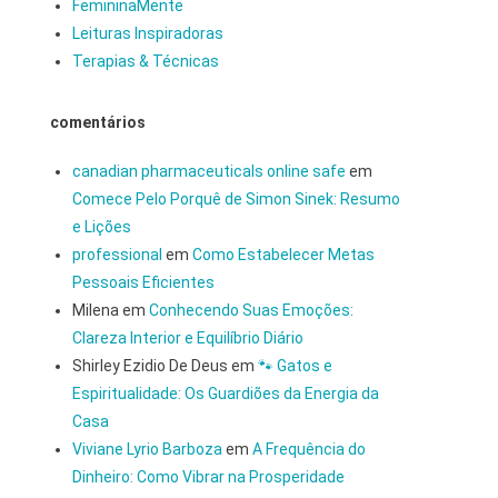
FemininaMente
Leituras Inspiradoras
Terapias & Técnicas
comentários
canadian pharmaceuticals online safe
em
Comece Pelo Porquê de Simon Sinek: Resumo
e Lições
professional
em
Como Estabelecer Metas
Pessoais Eficientes
Milena
em
Conhecendo Suas Emoções:
Clareza Interior e Equilíbrio Diário
Shirley Ezidio De Deus
em
🐾 Gatos e
Espiritualidade: Os Guardiões da Energia da
Casa
Viviane Lyrio Barboza
em
A Frequência do
Dinheiro: Como Vibrar na Prosperidade