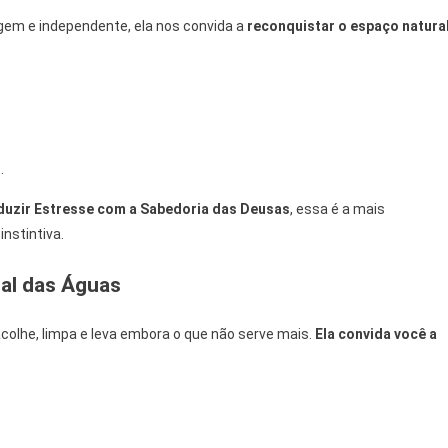
agem e independente, ela nos convida a
reconquistar o espaço natural
.
duzir Estresse com a Sabedoria das Deusas
, essa é a mais
nstintiva.
al das Águas
acolhe, limpa e leva embora o que não serve mais.
Ela convida você a