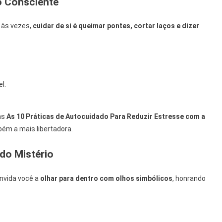
o Consciente
e às vezes,
cuidar de si é queimar pontes, cortar laços e dizer
l.
as
As 10 Práticas de Autocuidado Para Reduzir Estresse com a
ém a mais libertadora.
 do Mistério
onvida você a
olhar para dentro com olhos simbólicos
, honrando