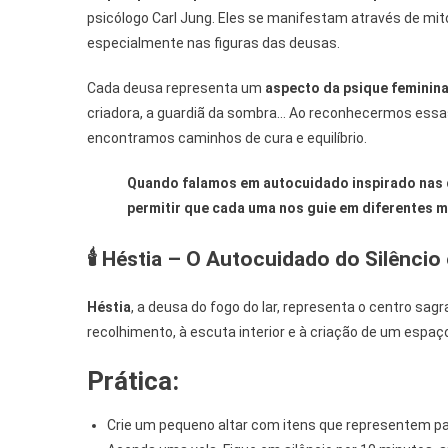
psicólogo Carl Jung. Eles se manifestam através de mi
especialmente nas figuras das deusas.
Cada deusa representa um
aspecto da psique feminin
criadora, a guardiã da sombra… Ao reconhecermos essa
encontramos caminhos de cura e equilíbrio.
Quando falamos em autocuidado inspirado nas d
permitir que cada uma nos guie em diferentes 
🕯️ Héstia – O Autocuidado do Silêncio 
Héstia
, a deusa do fogo do lar, representa o centro sa
recolhimento, à escuta interior e à criação de um espaç
Prática:
Crie um pequeno altar com itens que representem pa