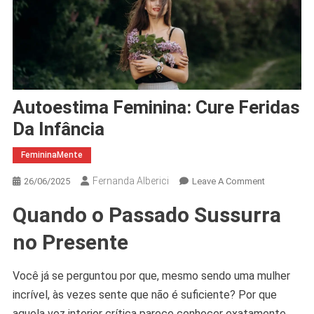
Autoestima Feminina: Cure Feridas
Da Infância
FemininaMente
Fernanda Alberici
On
26/06/2025
Leave A Comment
Autoestima
Quando o Passado Sussurra
Feminina:
Cure
no Presente
Feridas
Da
Você já se perguntou por que, mesmo sendo uma mulher
Infância
incrível, às vezes sente que não é suficiente? Por que
aquela voz interior crítica parece conhecer exatamente