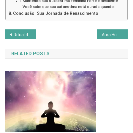
Mantendo sua Autoestima Feminina Forte e Resiliente
Você sabe que sua autoestima está curada quando:
Conclusão: Sua Jornada de Renascimento
Navegação
Ritual das 6h06: 3 Passos para Despertar a Frequência da Abundância
Aura Humana: Como Purificar e Proteger Seu Campo Energético
de
RELATED POSTS
Post